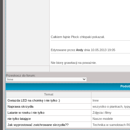
Całkiem fajnie Płock chłopaki pokazali.
Edytowane przez
Andy
dnia 10.05.2013 19:05
Nie biorę grawitacji na poważnie.
Przeskocz do forum:
Podob
Temat
Gwiazda LED na choinkę i nie tylko :)
Inne
Naprawa skrzydła
wszystko o piankach, typy
Latanie w rowku i nie tylko
Zdjęcia i filmy
nie tylko latające
Nasze modele
Jak wyprostować zwichrowane skrzydła??
Technika w samolotach R