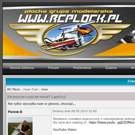
Strona Główna
Forum
Pobieralnia
Galeria
Ar
Zoba
RC Płock
:: Hyde Park ::
Inne
Kto jeszcze czyta ten temat? 1 gość(ci)
Nie tylko skrzydła nam w głowie, chociaż...
Dodany dnia 08.05.2013 22:40
Piotrek B
Niedawno zostałem poproszony o udostępnienie jedneg
Na razie jest making of :
https://www.youtu...gqD1DfNsx
YouTube Video