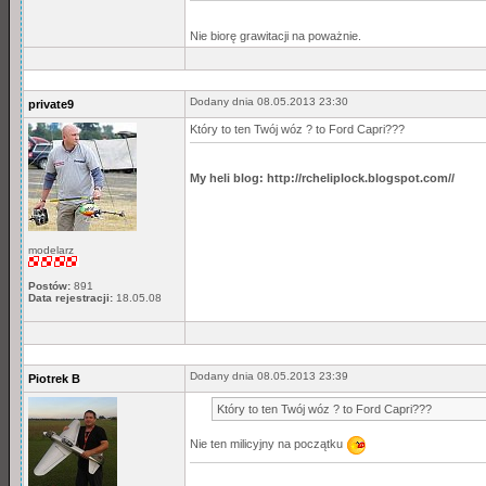
Nie biorę grawitacji na poważnie.
Dodany dnia 08.05.2013 23:30
private9
Który to ten Twój wóz ? to Ford Capri???
My heli blog: http://rcheliplock.blogspot.com//
modelarz
Postów:
891
Data rejestracji:
18.05.08
Dodany dnia 08.05.2013 23:39
Piotrek B
Który to ten Twój wóz ? to Ford Capri???
Nie ten milicyjny na początku