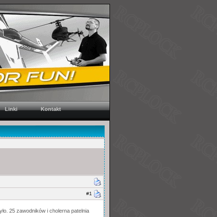
Linki
Kontakt
#1
yło. 25 zawodników i cholerna patelnia