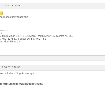
 19.08.2013 09:48
hę modelu i wyposażenia.
---------
GHz
 Moth Minor 1:8, P-51D (Micro), Moth Minor 1:5, Klemm KL-35D
 MIG-3, KI-61, Fokker DVII, Ki-94, P-51
ie: Moth Minor 1:4
 19.08.2013 10:33
iałem, ładnie chłopaki walczyli.
g: http://rcheliplock.blogspot.com//