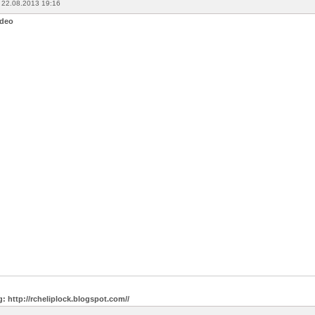
 22.08.2013 19:16
ideo
g: http://rcheliplock.blogspot.com//