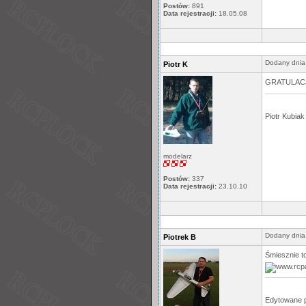
Postów:
891
Data rejestracji:
18.05.08
Dodany dnia
Piotr K
GRATULAC
Piotr Kubiak
modelarz
Postów:
337
Data rejestracji:
23.10.10
Dodany dnia
Piotrek B
Śmiesznie t
Edytowane 