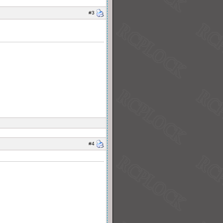
#3
#4