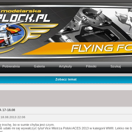
Pobieralnia
Galeria
Artykuły
Filmiki
Szukaj
Zobacz temat
 17-18.08
 18.08.2013 22:06
ę trochę, bo w sumie chyba jest czym.
iś udało mi się wywalczyć tytuł Vice Mistrza Polski ACES 2013 w kategorii WWII. Lekko nie b
ni.