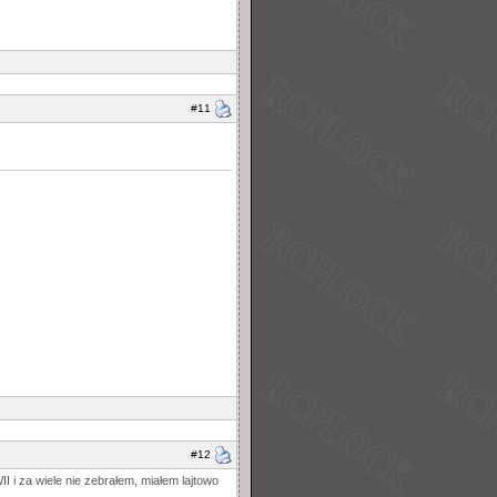
#11
#12
I i za wiele nie zebrałem, miałem lajtowo