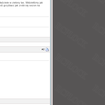
łaściwie w zielony las. Widzieliśmy jak
kiś grzybiarz jak zrobi się sezon na
#2