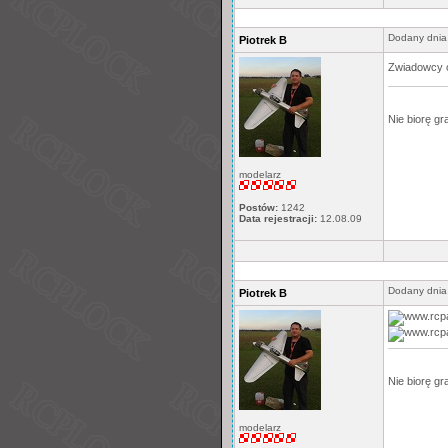
Dodany dnia
Piotrek B
Zwiadowcy od
Nie biorę gr
modelarz
Postów:
1242
Data rejestracji:
12.08.09
Dodany dnia
Piotrek B
Nie biorę gr
modelarz