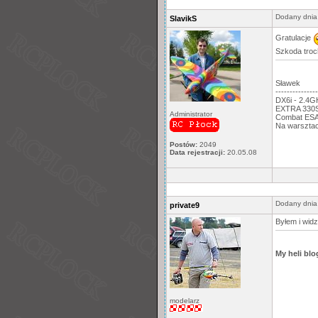
Dodany dnia
SlavikS
Gratulacje
Szkoda troc
Sławek
---------------
DX6i - 2.4
EXTRA 330S,
Administrator
Combat ESA:
Na warsztac
Postów:
2049
Data rejestracji:
20.05.08
Dodany dnia
private9
Byłem i widz
My heli blo
modelarz