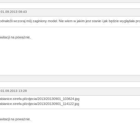
 01.09.2013 08:43
naleźli wczoraj mój zaginiony model. Nie wiem w jakim jest stanie i jak będzie wyglądała pr
awitacji na poważnie.
 01.09.2013 13:28
awitacji na poważnie.