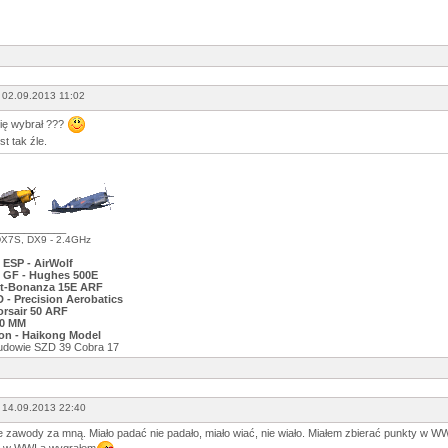
 02.09.2013 11:02
ię wybrał ???
st tak źle.
___________
DX7S, DX9 - 2.4GHz
 ESP - AirWolf
 GF - Hughes 500E
ft-Bonanza 15E ARF
 - Precision Aerobatics
rsair 50 ARF
0 MM
hon - Haikong Model
 budowie SZD 39 Cobra 17
 14.09.2013 22:40
e zawody za mną. Miało padać nie padało, miało wiać, nie wiało. Miałem zbierać punkty w WWI
 w WWI a wygrałem