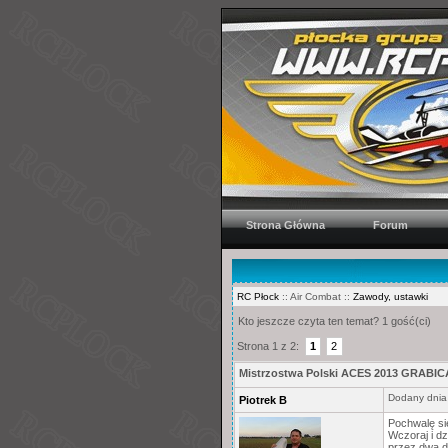
Strona Główna
Forum
RC Płock
:: Air Combat ::
Zawody, ustawki
Kto jeszcze czyta ten temat? 1 gość(ci)
Strona 1 z 2:
1
2
Mistrzostwa Polski ACES 2013 GRABICA
Dodany dnia
Piotrek B
Pochwalę si
Wczoraj i dz
przez dwa d