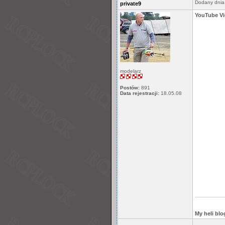
Dodany dnia
private9
YouTube V
modelarz
Postów:
891
Data rejestracji:
18.05.08
My heli blo