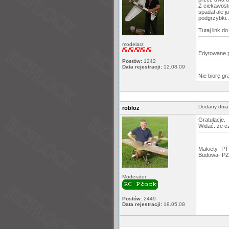
Z ciekawoste
spadał ale j
podgrzybki..
Tutaj link do 
modelarz
Edytowane 
Postów:
1242
Data rejestracji:
12.08.09
Nie biorę gr
Dodany dnia
robloz
Gratulacje.
Widać. że c
Makiety -PT
Budowa- PZ
Moderator
Postów:
2449
Data rejestracji:
19.05.08