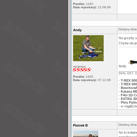
Postów:
1242
Data rejestracji:
12.08.09
Dodany dnia
Andy
Na grzyby s
Chyba nie je
Andy
modelarz
__________
DX6i, DX7, 
Postów:
1402
Data rejestracji:
07.12.08
-
T-REX 500
-
T-REX 500
-
Beechcra
-
Katana MD
-
F4U-1D Co
-
EXTRA 30
-
Pitts Pyt
- w ciągłej
Dodany dnia
Piotrek B
No to kolejn
popróbować