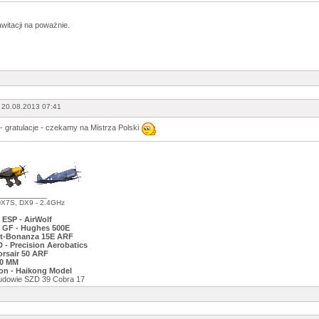
awitacji na poważnie.
 20.08.2013 07:41
- gratulacje - czekamy na Mistrza Polski
___________
DX7S, DX9 - 2.4GHz
 ESP - AirWolf
 GF - Hughes 500E
ft-Bonanza 15E ARF
 - Precision Aerobatics
rsair 50 ARF
0 MM
hon - Haikong Model
 budowie SZD 39 Cobra 17