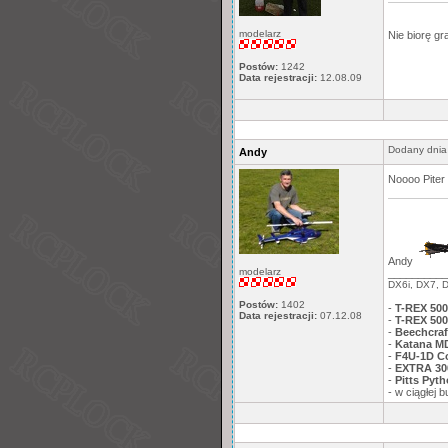
modelarz
Nie biorę gr
Postów:
1242
Data rejestracji:
12.08.09
Dodany dnia
Andy
Noooo Piter 
Andy
modelarz
__________
DX6i, DX7, 
Postów:
1402
-
T-REX 500
Data rejestracji:
07.12.08
-
T-REX 500
-
Beechcra
-
Katana MD
-
F4U-1D Co
-
EXTRA 30
-
Pitts Pyt
- w ciągłej