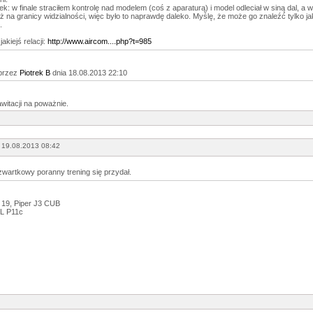
k: w finale straciłem kontrolę nad modelem (coś z aparaturą) i model odleciał w siną dal, a w
uż na granicy widzialności, więc było to naprawdę daleko. Myślę, że może go znaleźć tylko ja
.
jakiejś relacji:
http://www.aircom....php?t=985
przez
Piotrek B
dnia 18.08.2013 22:10
awitacji na poważnie.
 19.08.2013 08:42
zwartkowy poranny trening się przydał.
 19, Piper J3 CUB
L P11c