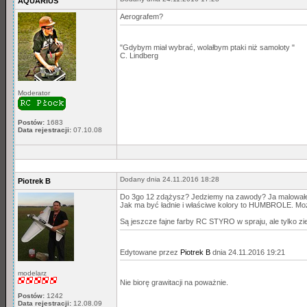
AQUARIUS
Aerografem?
"Gdybym miał wybrać, wolałbym ptaki niż samoloty "
C. Lindberg
Moderator
Postów:
1683
Data rejestracji:
07.10.08
Dodany dnia 24.11.2016 18:28
Piotrek B
Do 3go 12 zdążysz? Jedziemy na zawody? Ja malował
Jak ma być ładnie i właściwe kolory to HUMBROLE. Można
Są jeszcze fajne farby RC STYRO w spraju, ale tylko zielo
Edytowane przez
Piotrek B
dnia 24.11.2016 19:21
modelarz
Nie biorę grawitacji na poważnie.
Postów:
1242
Data rejestracji:
12.08.09