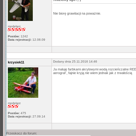
Nie biorę grawitacji na poważnie.
modelarz
Postów:
1242
Data rejestracji:
12.08.09
Dodany dnia 25.11.2016 14:46
krzysiek11
Ja maluję farbkami akrylowymi wodą rozcieńczalne REEV
aerograf , fajnie kryją nie wiem jednak jak z trwałością
modelarz
Postów:
475
Data rejestracji:
27.09.14
Przeskocz do forum: