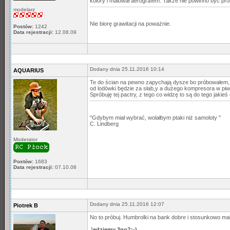
kolory i malował aerografem. Także nie powinno być pr
modelarz
Nie biorę grawitacji na poważnie.
Postów:
1242
Data rejestracji:
12.08.09
Dodany dnia 25.11.2016 10:14
AQUARIUS
Te do ścian na pewno zapychają dysze bo próbowałem, n
od lodówki będzie za słab,y a dużego kompresora w piwni
Spróbuję tej pactry, z tego co widzę to są do tego jaki
"Gdybym miał wybrać, wolałbym ptaki niż samoloty "
C. Lindberg
Moderator
Postów:
1683
Data rejestracji:
07.10.08
Dodany dnia 25.11.2016 12:07
Piotrek B
No to próbuj. Humbrolki na bank dobre i stosunkowo ma
J
edziemy 3go?;-)