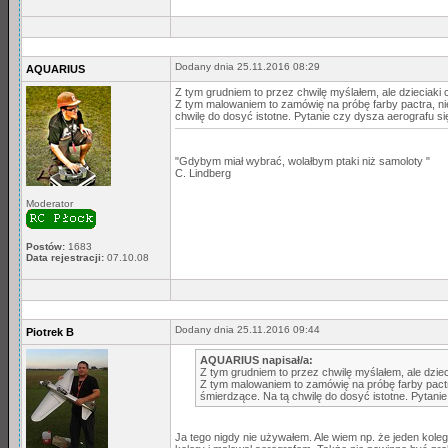
Dodany dnia 25.11.2016 08:29
AQUARIUS
Z tym grudniem to przez chwilę myślałem, ale dzieciaki 
Z tym malowaniem to zamówię na próbę farby pactra, nie
chwilę do dosyć istotne. Pytanie czy dysza aerografu si
"Gdybym miał wybrać, wolałbym ptaki niż samoloty "
C. Lindberg
Moderator
Postów:
1683
Data rejestracji:
07.10.08
Dodany dnia 25.11.2016 09:44
Piotrek B
AQUARIUS napisał/a:
Z tym grudniem to przez chwilę myślałem, ale dziec
Z tym malowaniem to zamówię na próbę farby pactra
śmierdzące. Na tą chwilę do dosyć istotne. Pytani
Ja tego nigdy nie używałem. Ale wiem np. że jeden kol