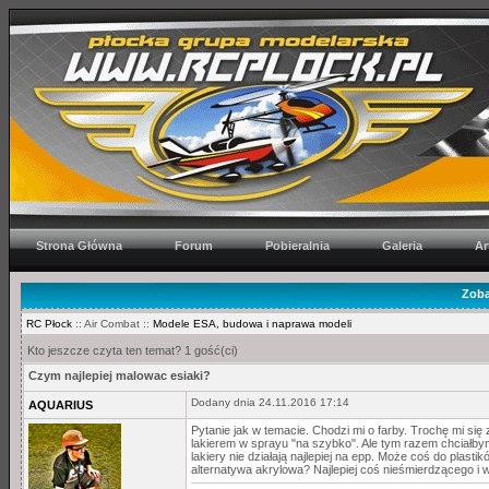
Strona Główna
Forum
Pobieralnia
Galeria
Ar
Zoba
RC Płock
:: Air Combat ::
Modele ESA, budowa i naprawa modeli
Kto jeszcze czyta ten temat? 1 gość(ci)
Czym najlepiej malowac esiaki?
Dodany dnia 24.11.2016 17:14
AQUARIUS
Pytanie jak w temacie. Chodzi mi o farby. Trochę mi się
lakierem w sprayu "na szybko". Ale tym razem chciałby
lakiery nie działają najlepiej na epp. Może coś do plas
alternatywa akrylowa? Najlepiej coś nieśmierdzącego i 