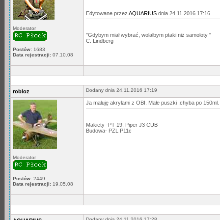
Edytowane przez
AQUARIUS
dnia 24.11.2016 17:16
Moderator
"Gdybym miał wybrać, wolałbym ptaki niż samoloty "
C. Lindberg
Postów:
1683
Data rejestracji:
07.10.08
Dodany dnia 24.11.2016 17:19
robloz
Ja maluję akrylami z OBI. Małe puszki ,chyba po 150ml.
Makiety -PT 19, Piper J3 CUB
Budowa- PZL P11c
Moderator
Postów:
2449
Data rejestracji:
19.05.08
Dodany dnia 24.11.2016 17:28