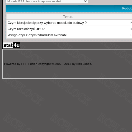
Podob
Temat
Czym kierujecie się przy wyborze modelu do budowy ?
Czym rozcieńczyć UHU?
M
Vertigo-czyli z czym zdradziłem akrobatki
Powered by PHP-Fusion copyright © 2002 - 2013 by Nick Jones.