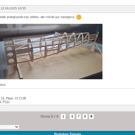
 12.09.2025 10:55
lak poległ podczas oblotu, ale rośnie już następca.
ótce.
 19, Piper J3 CUB
L P11c
Strona 9 z 9:
1
...
6
7
8
9
Podobne Tematy