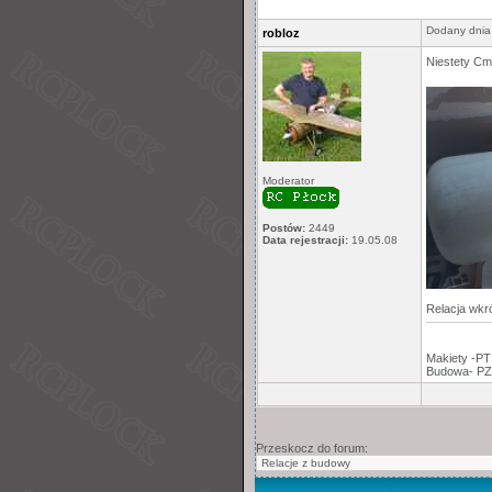
Dodany dnia
robloz
Niestety Cme
Moderator
Postów:
2449
Data rejestracji:
19.05.08
Relacja wkr
Makiety -PT
Budowa- PZ
Przeskocz do forum: