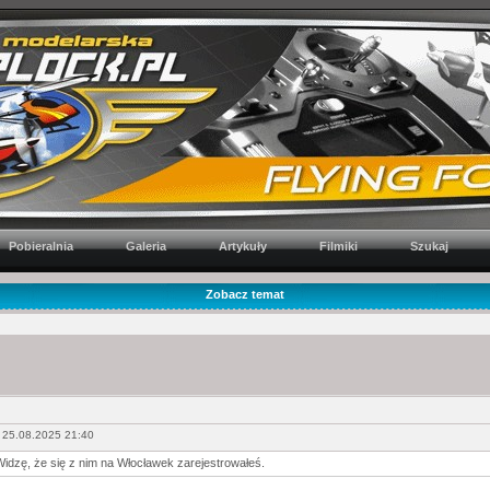
Pobieralnia
Galeria
Artykuły
Filmiki
Szukaj
Zobacz temat
 25.08.2025 21:40
Widzę, że się z nim na Włocławek zarejestrowałeś.