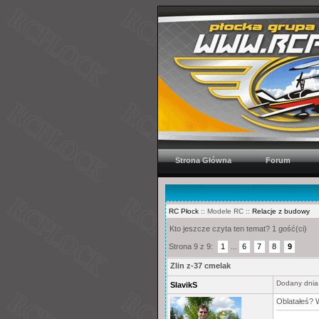
Strona Główna
Forum
RC Płock
:: Modele RC ::
Relacje z budowy
Kto jeszcze czyta ten temat? 1 gość(ci)
Strona 9 z 9:
1
...
6
7
8
9
Zlin z-37 cmelak
Dodany dnia
SlavikS
Oblatałeś? 