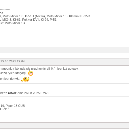
---------
GHz
 Moth Minor 1:8, P-51D (Micro), Moth Minor 1:5, Klemm KL-35D
 MIG-3, KI-61, Fokker DVII, Ki-94, P-51
ie: Moth Minor 1:4
 25.08.2025 22:04
ygodniu ( jak uda się uruchomić silnik ), jest już gotowy.
aliczę tylko statykę.
on jest do tyłu.
przez
robloz
dnia 26.08.2025 07:48
 19, Piper J3 CUB
L P11c