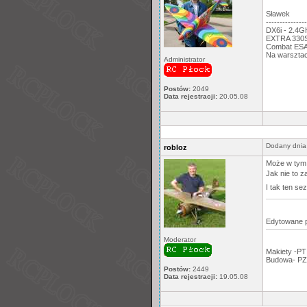
Sławek
---------------
DX6i - 2.4
EXTRA 330S,
Combat ESA:
Na warsztac
Administrator
Postów:
2049
Data rejestracji:
20.05.08
Dodany dnia
robloz
Może w tym t
Jak nie to z
I tak ten sez
Edytowane 
Moderator
Makiety -PT
Budowa- PZ
Postów:
2449
Data rejestracji:
19.05.08