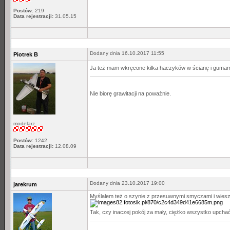
Postów:
219
Data rejestracji:
31.05.15
Dodany dnia 16.10.2017 11:55
Piotrek B
Ja też mam wkręcone kilka haczyków w ścianę i gumami
Nie biorę grawitacji na poważnie.
modelarz
Postów:
1242
Data rejestracji:
12.08.09
Dodany dnia 23.10.2017 19:00
jarekrum
Myślałem też o szynie z przesuwnymi smyczami i wiesza
Tak, czy inaczej pokój za mały, ciężko wszystko upcha