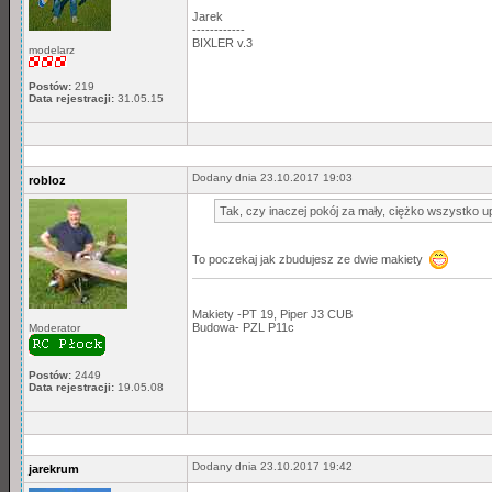
Jarek
------------
BIXLER v.3
modelarz
Postów:
219
Data rejestracji:
31.05.15
Dodany dnia 23.10.2017 19:03
robloz
Tak, czy inaczej pokój za mały, ciężko wszystko 
To poczekaj jak zbudujesz ze dwie makiety
Makiety -PT 19, Piper J3 CUB
Budowa- PZL P11c
Moderator
Postów:
2449
Data rejestracji:
19.05.08
Dodany dnia 23.10.2017 19:42
jarekrum