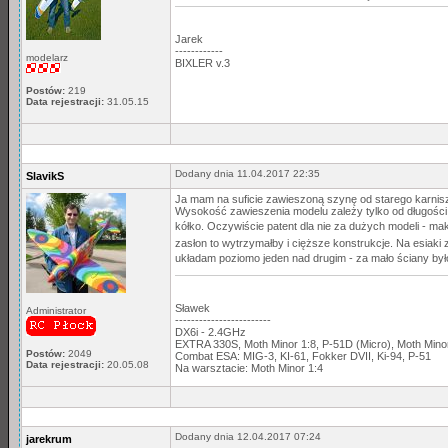
Jarek
------------
modelarz
BIXLER v.3
Postów:
219
Data rejestracji:
31.05.15
Dodany dnia 11.04.2017 22:35
SlavikS
Ja mam na suficie zawieszoną szynę od starego karnisz
Wysokość zawieszenia modelu zależy tylko od długości 
kółko. Oczywiście patent dla nie za dużych modeli - ma
zasłon to wytrzymałby i cięższe konstrukcje. Na esiaki zr
układam poziomo jeden nad drugim - za mało ściany by
Sławek
Administrator
------------------------
DX6i - 2.4GHz
EXTRA 330S, Moth Minor 1:8, P-51D (Micro), Moth Min
Postów:
2049
Combat ESA: MIG-3, KI-61, Fokker DVII, Ki-94, P-51
Data rejestracji:
20.05.08
Na warsztacie: Moth Minor 1:4
Dodany dnia 12.04.2017 07:24
jarekrum