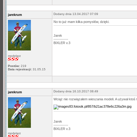
Dodany dnia 13.04.2017 07:09
jarekrum
No to już mam kilka pomysłów, dzięki.
Jarek
------------
BIXLER v.3
modelarz
Postów:
219
Data rejestracji:
31.05.15
Dodany dnia 16.10.2017 08:49
jarekrum
Wciąż nie rozwiązałem wieszania modeli. A używał ktoś 
Jarek
------------
BIXLER v.3
modelarz