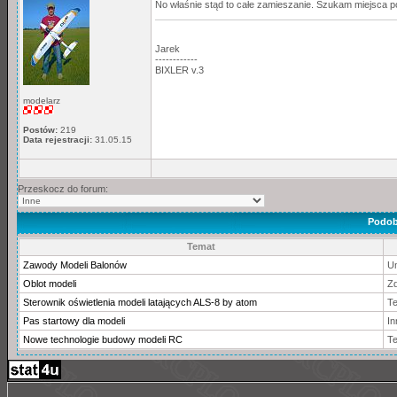
No właśnie stąd to całe zamieszanie. Szukam miejsca 
Jarek
------------
BIXLER v.3
modelarz
Postów:
219
Data rejestracji:
31.05.15
Przeskocz do forum:
Podob
Temat
Zawody Modeli Balonów
Um
Oblot modeli
Zd
Sterownik oświetlenia modeli latających ALS-8 by atom
T
Pas startowy dla modeli
In
Nowe technologie budowy modeli RC
T