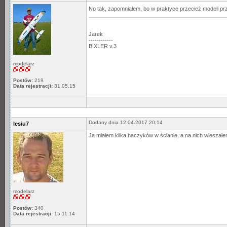
No tak, zapomniałem, bo w praktyce przecież modeli 
Jarek
------------
BIXLER v.3
modelarz
Postów:
219
Data rejestracji:
31.05.15
Dodany dnia 12.04.2017 20:14
lesiu7
Ja miałem kilka haczyków w ścianie, a na nich wieszał
modelarz
Postów:
340
Data rejestracji:
15.11.14