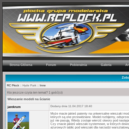
Strona Główna
Forum
Pobieralnia
Galeria
Ar
Zoba
RC Płock
:: Hyde Park ::
Inne
Kto jeszcze czyta ten temat? 1 gość(ci)
Wieszanie modeli na ścianie
Dodany dnia 11.04.2017 18:40
jarekrum
Może macie jakieś patenty na uniwersalne wieszaki mode
których są one przewidziane. Model rozbijemy, odsprze
już nie pasują. Wtedy zostaje wiercić otwory pod następn
Czy znacie jakieś wieszaki systemowe, w których dowo
ażurowych tablic pod wieszaki dla narzędzi warsztatow