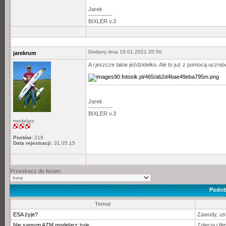
Jarek
------------
BIXLER v.3
Dodany dnia 19.01.2021 20:50
jarekrum
A i jeszcze takie jeździdełko. Ale to już z pomocą ucznió
Jarek
------------
BIXLER v.3
modelarz
Postów:
219
Data rejestracji:
31.05.15
Przeskocz do forum:
Podob
Temat
ESA żyje?
Zawody, us
Nie samym AZM modelarz żyje
Zdjęcia i fil