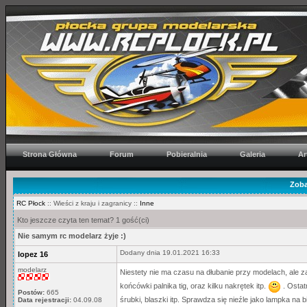
Strona Główna
Forum
Pobieralnia
Galeria
Ar
Zoba
RC Płock
:: Wieści z kraju i zagranicy ::
Inne
Kto jeszcze czyta ten temat? 1 gość(ci)
Nie samym rc modelarz żyje :)
Dodany dnia 19.01.2021 16:33
lopez 16
modelarz
Niestety nie ma czasu na dłubanie przy modelach, ale
końcówki palnika tig, oraz kilku nakrętek itp.
. Ostatn
Postów:
665
śrubki, blaszki itp. Sprawdza się nieźle jako lampka na 
Data rejestracji:
04.09.08