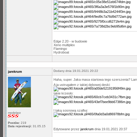
Edge 2.20 - w budowie
Xeno multiplex
Flamingo
Hydroboat
Dodany dnia 19.01.2021 20:22
jarekrum
Haha, super. Jaka masa startowa tego szerszenia? La
A ja ustrugałem z takiej dębowej deski:
takie krzesło:
I taką sosnową szafkę:
modelarz
Postów:
219
Data rejestracji:
31.05.15
Edytowane przez
jarekrum
dnia 19.01.2021 20:37