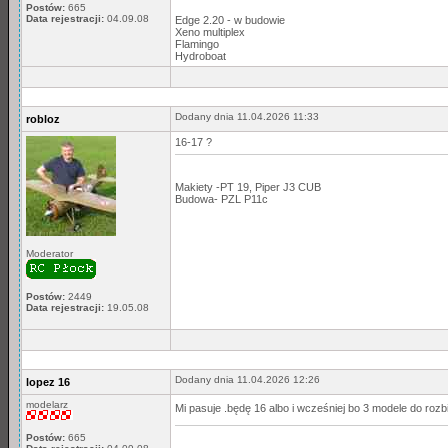
Postów:
665
Data rejestracji:
04.09.08
Edge 2.20 - w budowie
Xeno multiplex
Flamingo
Hydroboat
Dodany dnia 11.04.2026 11:33
robloz
16-17 ?
Makiety -PT 19, Piper J3 CUB
Budowa- PZL P11c
Moderator
Postów:
2449
Data rejestracji:
19.05.08
Dodany dnia 11.04.2026 12:26
lopez 16
modelarz
Mi pasuje .będę 16 albo i wcześniej bo 3 modele do rozbi
Postów:
665