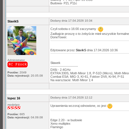
Budowa- PZL P11c
Dodany dnia 17.04.2026 10:34
SlavikS
Czyli sobota o 16:00 zaczynamy :
Zadbajcie proszę o to żebyście mieli wszystkie formaln
DoneTower.
Edytowane przez
SlavikS
dnia 17.04.2026 10:36
Administrator
Sławek
------------------------
DX6i - 2.4GHz
Postów:
2049
EXTRA 330S, Moth Minor 1:8, P-51D (Micro), Moth Min
Data rejestracji:
20.05.08
Combat ESA: MIG-3, KI-61, Fokker DVII, Ki-94, P-51
Na warsztacie: Moth Minor 1:4
Dodany dnia 17.04.2026 12:12
lopez 16
modelarz
Uprawnienia wczoraj odnowione, oc jest
Postów:
665
Data rejestracji:
04.09.08
Edge 2.20 - w budowie
Xeno multiplex
Flamingo