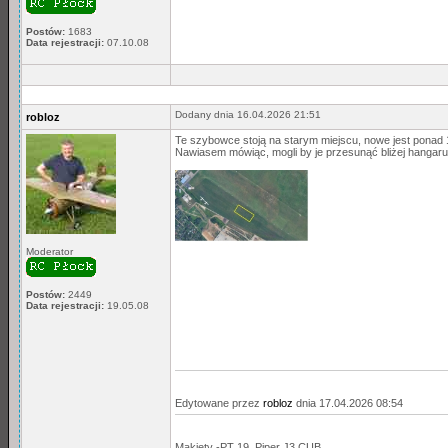
Postów:
1683
Data rejestracji:
07.10.08
Dodany dnia 16.04.2026 21:51
robloz
Te szybowce stoją na starym miejscu, nowe jest ponad 15
Nawiasem mówiąc, mogli by je przesunąć bliżej hangaru
Moderator
Postów:
2449
Data rejestracji:
19.05.08
Edytowane przez
robloz
dnia 17.04.2026 08:54
Makiety -PT 19, Piper J3 CUB