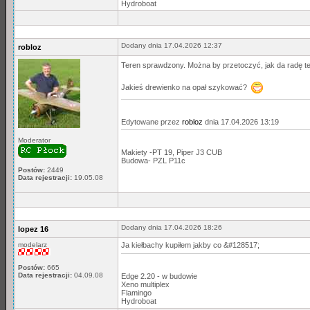
Hydroboat
Dodany dnia 17.04.2026 12:37
robloz
Teren sprawdzony. Można by przetoczyć, jak da radę te
Jakieś drewienko na opał szykować?
Edytowane przez
robloz
dnia 17.04.2026 13:19
Moderator
Makiety -PT 19, Piper J3 CUB
Budowa- PZL P11c
Postów:
2449
Data rejestracji:
19.05.08
Dodany dnia 17.04.2026 18:26
lopez 16
modelarz
Ja kiełbachy kupiłem jakby co &#128517;
Postów:
665
Data rejestracji:
04.09.08
Edge 2.20 - w budowie
Xeno multiplex
Flamingo
Hydroboat