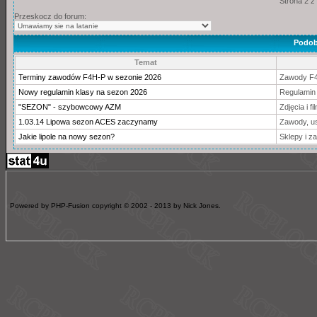
Strona 2 z
Przeskocz do forum:
Podob
Temat
Terminy zawodów F4H-P w sezonie 2026
Zawody F
Nowy regulamin klasy na sezon 2026
Regulamin
"SEZON" - szybowcowy AZM
Zdjęcia i fi
1.03.14 Lipowa sezon ACES zaczynamy
Zawody, u
Jakie lipole na nowy sezon?
Sklepy i z
Powered by PHP-Fusion copyright © 2002 - 2013 by Nick Jones.