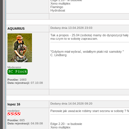
Xeno multiplex
Flamingo
Hydroboat
Dodany dnia 13.04.2026 23:03
AQUARIUS
Tak a propos - 25.04 (sobota) mamy do dyspozycji halę
ma czym to w sobotę zapraszam.
"Gdybym miał wybrać, wolałbym ptaki niż samoloty "
C. Lindberg
Moderator
Postów:
1683
Data rejestracji:
07.10.08
Dodany dnia 14.04.2026 09:20
lopez 16
modelarz
Panowie jak uważacie robimy start sezonu w sobotę ? Ni
Postów:
665
Data rejestracji:
04.09.08
Edge 2.20 - w budowie
Xeno multiplex