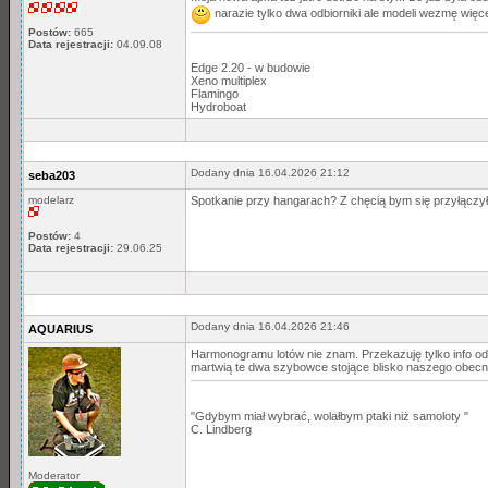
narazie tylko dwa odbiorniki ale modeli wezmę więc
Postów:
665
Data rejestracji:
04.09.08
Edge 2.20 - w budowie
Xeno multiplex
Flamingo
Hydroboat
Dodany dnia 16.04.2026 21:12
seba203
modelarz
Spotkanie przy hangarach? Z chęcią bym się przyłączył
Postów:
4
Data rejestracji:
29.06.25
Dodany dnia 16.04.2026 21:46
AQUARIUS
Harmonogramu lotów nie znam. Przekazuję tylko info od d
martwią te dwa szybowce stojące blisko naszego obecn
"Gdybym miał wybrać, wolałbym ptaki niż samoloty "
C. Lindberg
Moderator