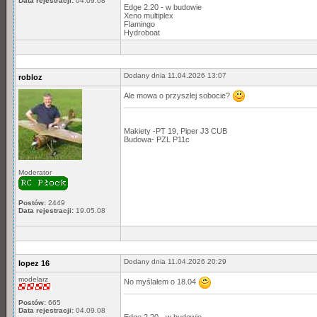
Data rejestracji:
04.09.08
Edge 2.20 - w budowie
Xeno multiplex
Flamingo
Hydroboat
Dodany dnia 11.04.2026 13:07
robloz
Ale mowa o przyszłej sobocie?
Makiety -PT 19, Piper J3 CUB
Budowa- PZL P11c
Moderator
Postów:
2449
Data rejestracji:
19.05.08
Dodany dnia 11.04.2026 20:29
lopez 16
modelarz
No myślałem o 18.04
Postów:
665
Data rejestracji:
04.09.08
Edge 2.20 - w budowie