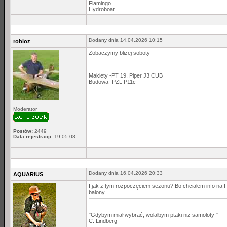
Flamingo
Hydroboat
Dodany dnia 14.04.2026 10:15
robloz
Zobaczymy bliżej soboty
Makiety -PT 19, Piper J3 CUB
Budowa- PZL P11c
Moderator
Postów:
2449
Data rejestracji:
19.05.08
Dodany dnia 16.04.2026 20:33
AQUARIUS
I jak z tym rozpoczęciem sezonu? Bo chciałem info na FB
balony.
"Gdybym miał wybrać, wolałbym ptaki niż samoloty "
C. Lindberg