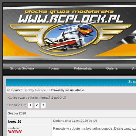
Strona Główna
Forum
Pobieralnia
Galeria
Ar
Zoba
RC Płock
:: Sprawy bieżące ::
Umawiamy sie na latanie
Kto jeszcze czyta ten temat? 1 gość(ci)
Strona 2 z 3:
1
2
3
Sezon 2026
Dodany dnia 11.04.2026 08:06
lopez 16
modelarz
Panowie w sobotę ma być ładna pogoda. Dajcie znać czy