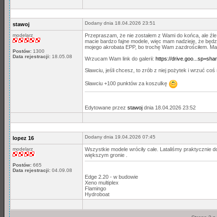
Dodany dnia 18.04.2026 23:51
stawoj
modelarz
Przepraszam, że nie zostałem z Wami do końca, ale źle 
macie bardzo fajne modele, więc mam nadzieję, że będzie
mojego akrobata EPP, bo trochę Wam zazdrościłem. Mam 
Postów:
1300
Data rejestracji:
18.05.08
Wrzucam Wam link do galerii:
https://drive.goo...sp=shar
Sławciu, jeśli chcesz, to zrób z niej pożytek i wrzuć coś
Sławciu +100 punktów za koszulkę
Edytowane przez
stawoj
dnia 18.04.2026 23:52
Dodany dnia 19.04.2026 07:45
lopez 16
modelarz
Wszystkie modele wróciły całe. Lataliśmy praktycznie d
większym gronie .
Postów:
665
Data rejestracji:
04.09.08
Edge 2.20 - w budowie
Xeno multiplex
Flamingo
Hydroboat