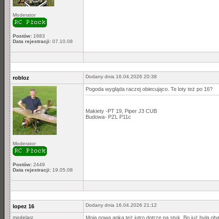
Moderator
Postów:
1683
Data rejestracji:
07.10.08
Dodany dnia 16.04.2026 20:38
robloz
Pogoda wygląda raczej obiecująco. Te loty też po 16?
Makiety -PT 19, Piper J3 CUB
Budowa- PZL P11c
Moderator
Postów:
2449
Data rejestracji:
19.05.08
Dodany dnia 16.04.2026 21:12
lopez 16
modelarz
Moja nowa apka też jutro dotrze na styk. Bo już była o