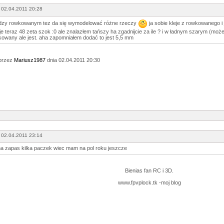
 02.04.2011 20:28
edzy rowkowanym tez da się wymodelować różne rzeczy
ja sobie kleje z rowkowanego i 
e teraz 48 zeta szok :0 ale znalazłem tańszy ha zgadnijcie za ile ? i w ładnym szarym (może 
owany ale jest. aha zapomniałem dodać to jest 5,5 mm
przez
Mariusz1987
dnia 02.04.2011 20:30
 02.04.2011 23:14
na zapas kilka paczek wiec mam na pol roku jeszcze
Bienias fan RC i 3D.
www.fpvplock.tk -moj blog