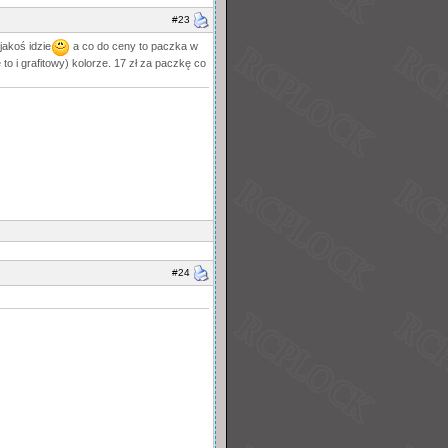
#23
jakoś idzie
a co do ceny to paczka w
to i grafitowy) kolorze. 17 zł za paczkę co
#24