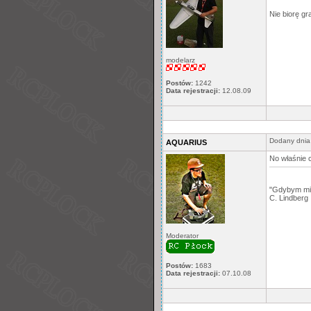
Nie biorę gr
modelarz
Postów:
1242
Data rejestracji:
12.08.09
Dodany dnia
AQUARIUS
No właśnie c
"Gdybym mia
C. Lindberg
Moderator
Postów:
1683
Data rejestracji:
07.10.08