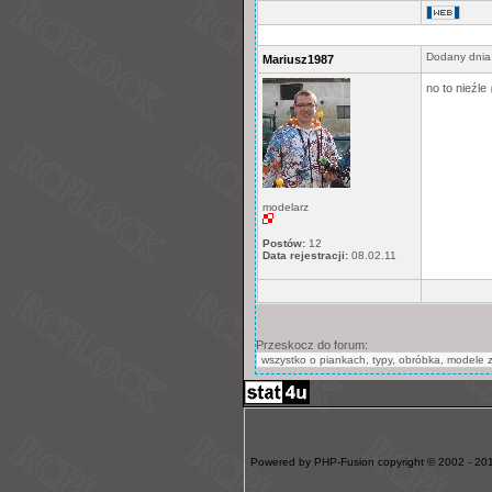
Dodany dnia
Mariusz1987
no to nieźle
modelarz
Postów:
12
Data rejestracji:
08.02.11
Przeskocz do forum:
Powered by PHP-Fusion copyright © 2002 - 201