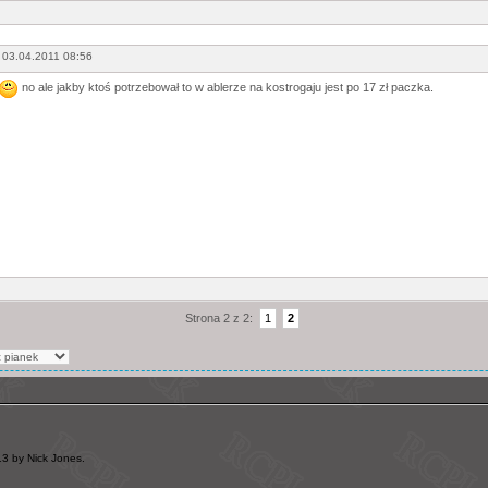
 03.04.2011 08:56
no ale jakby ktoś potrzebował to w ablerze na kostrogaju jest po 17 zł paczka.
Strona 2 z 2:
1
2
3 by Nick Jones.