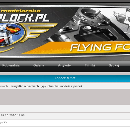
Pobieralnia
Galeria
Artykuły
Filmiki
Szukaj
Zobacz temat
rskich ::
wszystko o piankach, typy, obróbka, modele z pianek
 19.10.2010 11:06
6mm??