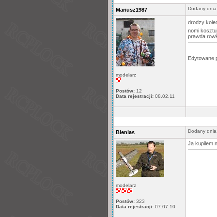
Dodany dnia
Mariusz1987
drodzy kol
nomi kosztuj
prawda rowk
Edytowane 
modelarz
Postów:
12
Data rejestracji:
08.02.11
Dodany dnia
Bienias
Ja kupilem 
modelarz
Postów:
323
Data rejestracji:
07.07.10