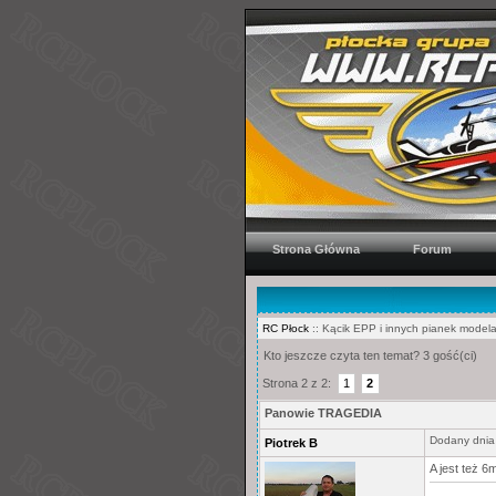
Strona Główna
Forum
RC Płock
:: Kącik EPP i innych pianek modela
Kto jeszcze czyta ten temat? 3 gość(ci)
Strona 2 z 2:
1
2
Panowie TRAGEDIA
Dodany dnia
Piotrek B
A jest też 