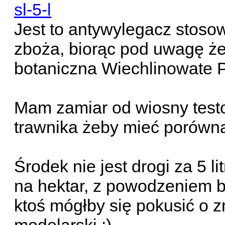
sl-5-l
Jest to antywylegacz stoso
zboża, biorąc pod uwagę że
botaniczna Wiechlinowate P
Mam zamiar od wiosny test
trawnika żeby mieć porówna
Środek nie jest drogi za 5 l
na hektar, z powodzeniem b
ktoś mógłby się pokusić o z