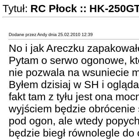
Tytuł:
RC Płock :: HK-250GT 
Dodane przez Andy dnia 25.02.2010 12:39
No i jak Areczku zapakowa
Pytam o serwo ogonowe, któr
nie pozwala na wsuniecie m
Byłem dzisiaj w SH i ogląd
fakt tam z tyłu jest ona m
wyjściem będzie obróceni
pod ogon, ale wtedy popyc
będzie biegł równolegle do