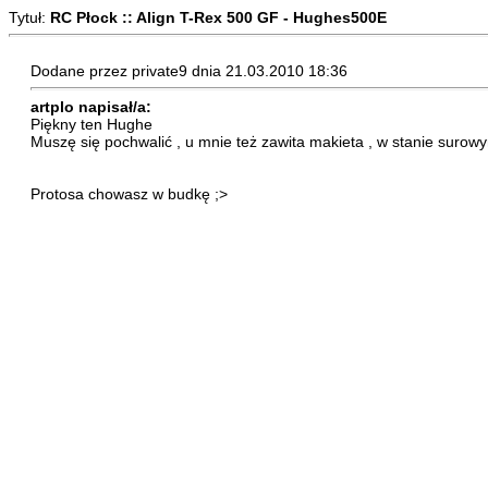
Tytuł:
RC Płock :: Align T-Rex 500 GF - Hughes500E
Dodane przez private9 dnia 21.03.2010 18:36
artplo napisał/a:
Piękny ten Hughe
Muszę się pochwalić , u mnie też zawita makieta , w stanie surow
Protosa chowasz w budkę ;>