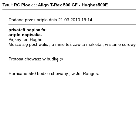
Tytuł:
RC Płock :: Align T-Rex 500 GF - Hughes500E
Dodane przez artplo dnia 21.03.2010 19:14
private9 napisał/a:
artplo napisał/a:
Piękny ten Hughe
Muszę się pochwalić , u mnie też zawita makieta , w stanie surow
Protosa chowasz w budkę ;>
Hurricane 550 bedzie chowany , w Jet Rangera