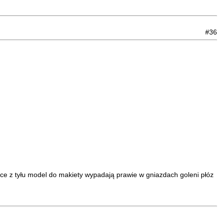
#36
ące z tyłu model do makiety wypadają prawie w gniazdach goleni płóz