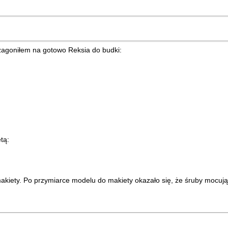
 zagoniłem na gotowo Reksia do budki:
tą:
makiety. Po przymiarce modelu do makiety okazało się, że śruby mocuj