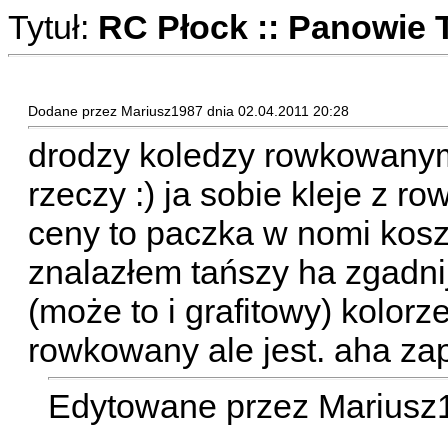
Tytuł:
RC Płock :: Panowi
Dodane przez Mariusz1987 dnia 02.04.2011 20:28
drodzy koledzy rowkowanym
rzeczy :) ja sobie kleje z r
ceny to paczka w nomi koszt
znalazłem tańszy ha zgadnij
(może to i grafitowy) kolor
rowkowany ale jest. aha za
Edytowane przez Mariusz1