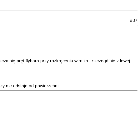
#37
a się pręt flybara przy rozkręceniu wirnika - szczególnie z lewej
czy nie odstaje od powierzchni.