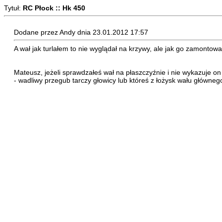
Tytuł:
RC Płock :: Hk 450
Dodane przez Andy dnia 23.01.2012 17:57
A wał jak turlałem to nie wyglądał na krzywy, ale jak go zamontował
Mateusz, jeżeli sprawdzałeś wał na płaszczyźnie i nie wykazuje on
- wadliwy przegub tarczy głowicy lub któreś z łożysk wału główneg