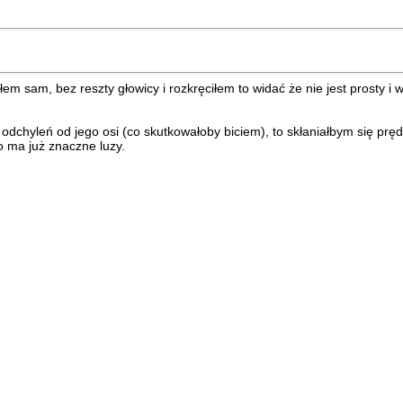
em sam, bez reszty głowicy i rozkręciłem to widać że nie jest prosty i w
 odchyleń od jego osi (co skutkowałoby biciem), to skłaniałbym się prę
o ma już znaczne luzy.