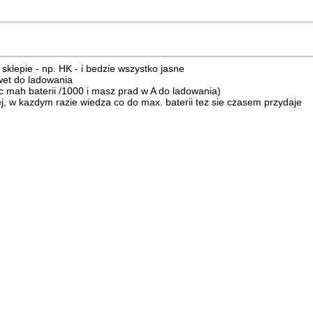
sklepie - np. HK - i bedzie wszystko jasne
wet do ladowania
osc mah baterii /1000 i masz prad w A do ladowania)
uzej, w kazdym razie wiedza co do max. baterii tez sie czasem przydaje