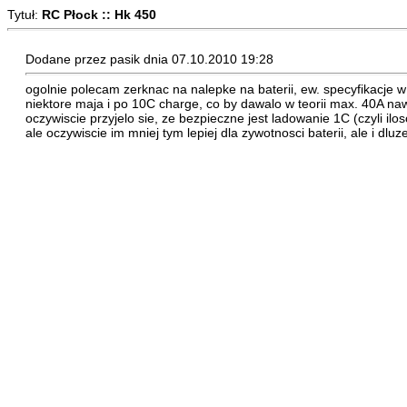
Tytuł:
RC Płock :: Hk 450
Dodane przez pasik dnia 07.10.2010 19:28
ogolnie polecam zerknac na nalepke na baterii, ew. specyfikacje w 
niektore maja i po 10C charge, co by dawalo w teorii max. 40A na
oczywiscie przyjelo sie, ze bezpieczne jest ladowanie 1C (czyli il
ale oczywiscie im mniej tym lepiej dla zywotnosci baterii, ale i dl