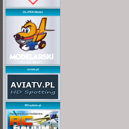
OL-PEN Model
aviatv.pl
RCradom.pl