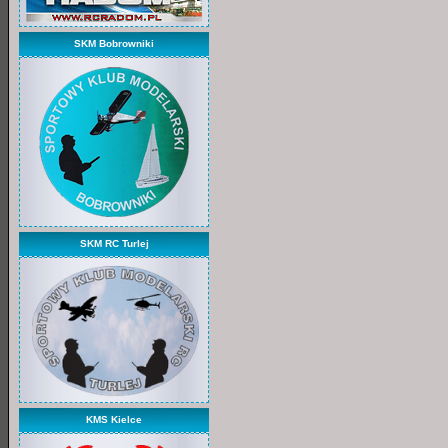
SKM Bobrowniki
SKM RC Turlej
KMS Kielce