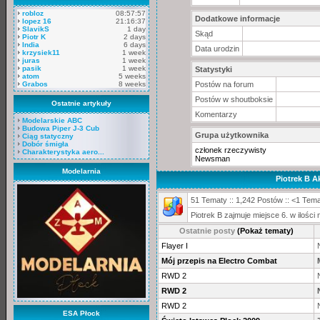
robloz
08:57:57
Dodatkowe informacje
lopez 16
21:16:37
SlavikS
1 day
Skąd
Piotr K
2 days
India
6 days
Data urodzin
krzysiek11
1 week
juras
1 week
pasik
1 week
Statystyki
atom
5 weeks
Grabos
8 weeks
Postów na forum
Postów w shoutboksie
Ostatnie artykuły
Komentarzy
Modelarskie ABC
Budowa Piper J-3 Cub
Grupa użytkownika
Ciąg statyczny
Dobór śmigła
członek rzeczywisty
Charakterystyka aero...
Newsman
Modelarnia
Piotrek B 
51 Tematy :: 1,242 Postów :: <1 Tema
Piotrek B zajmuje miejsce 6. w ilośc
Ostatnie posty
(Pokaż tematy)
Flayer I
Mój przepis na Electro Combat
RWD 2
RWD 2
RWD 2
ESA Płock