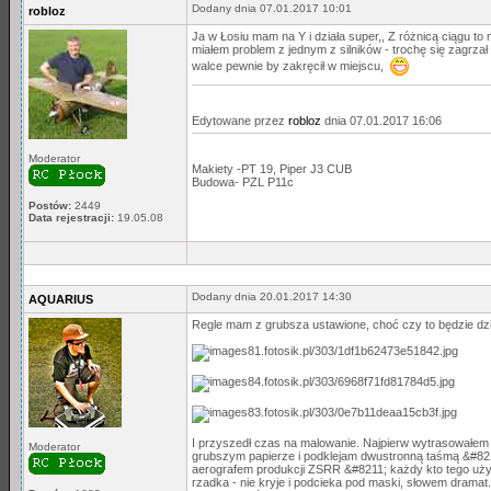
Dodany dnia 07.01.2017 10:01
robloz
Ja w Łosiu mam na Y i działa super,, Z różnicą ciągu t
miałem problem z jednym z silników - trochę się zagrzał o
walce pewnie by zakręcił w miejscu,
Edytowane przez
robloz
dnia 07.01.2017 16:06
Moderator
Makiety -PT 19, Piper J3 CUB
Budowa- PZL P11c
Postów:
2449
Data rejestracji:
19.05.08
Dodany dnia 20.01.2017 14:30
AQUARIUS
Regle mam z grubsza ustawione, choć czy to będzie dzi
I przyszedł czas na malowanie. Najpierw wytrasowałem l
Moderator
grubszym papierze i podklejam dwustronną taśmą &#821
aerografem produkcji ZSRR &#8211; każdy kto tego używa
rzadka - nie kryje i podcieka pod maski, słowem drama