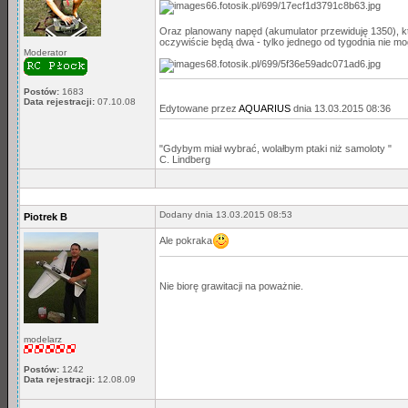
Oraz planowany napęd (akumulator przewiduję 1350), któ
oczywiście będą dwa - tylko jednego od tygodnia nie mo
Moderator
Postów:
1683
Data rejestracji:
07.10.08
Edytowane przez
AQUARIUS
dnia 13.03.2015 08:36
"Gdybym miał wybrać, wolałbym ptaki niż samoloty "
C. Lindberg
Dodany dnia 13.03.2015 08:53
Piotrek B
Ale pokraka
Nie biorę grawitacji na poważnie.
modelarz
Postów:
1242
Data rejestracji:
12.08.09