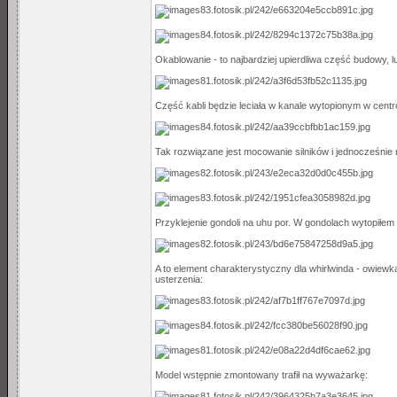
Okablowanie - to najbardziej upierdliwa część budowy, lu
Część kabli będzie leciała w kanale wytopionym w centr
Tak rozwiązane jest mocowanie silników i jednocześnie r
Przyklejenie gondoli na uhu por. W gondolach wytopiłem 
A to element charakterystyczny dla whirlwinda - owiew
usterzenia:
Model wstępnie zmontowany trafił na wyważarkę: