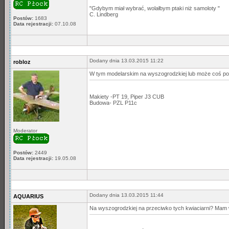
"Gdybym miał wybrać, wolałbym ptaki niż samoloty "
C. Lindberg
Postów:
1683
Data rejestracji:
07.10.08
Dodany dnia 13.03.2015 11:22
robloz
W tym modelarskim na wyszogrodzkiej lub może coś pod
Makiety -PT 19, Piper J3 CUB
Budowa- PZL P11c
Moderator
Postów:
2449
Data rejestracji:
19.05.08
Dodany dnia 13.03.2015 11:44
AQUARIUS
Na wyszogrodzkiej na przeciwko tych kwiaciarni? Mam wr