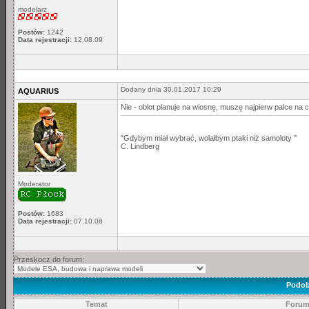
modelarz
Postów:
1242
Data rejestracji:
12.08.09
Dodany dnia 30.01.2017 10:29
AQUARIUS
Nie - oblot planuje na wiosnę, muszę najpierw palce n
"Gdybym miał wybrać, wolałbym ptaki niż samoloty "
C. Lindberg
Moderator
Postów:
1683
Data rejestracji:
07.10.08
Przeskocz do forum:
Podob
Temat
Foru