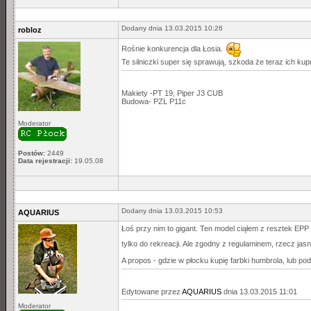
Dodany dnia 13.03.2015 10:26
robloz
Rośnie konkurencja dla Łosia.
Te silniczki super się sprawują, szkoda że teraz ich ku
Makiety -PT 19, Piper J3 CUB
Budowa- PZL P11c
Moderator
Postów:
2449
Data rejestracji:
19.05.08
Dodany dnia 13.03.2015 10:53
AQUARIUS
Łoś przy nim to gigant. Ten model ciąłem z resztek EPP w
tylko do rekreacji. Ale zgodny z regulaminem, rzecz jas
A propos - gdzie w płocku kupię farbki humbrola, lub po
Edytowane przez
AQUARIUS
dnia 13.03.2015 11:01
Moderator