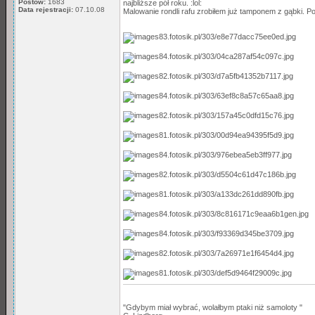
Postów:
1683
najbliższe pół roku. :lol:
Data rejestracji:
07.10.08
Malowanie rondli rafu zrobiłem już tamponem z gąbki. Po
"Gdybym miał wybrać, wolałbym ptaki niż samoloty "