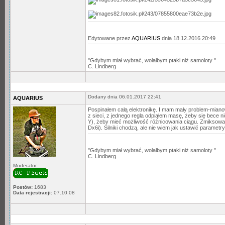
Edytowane przez
AQUARIUS
dnia 18.12.2016 20:49
"Gdybym miał wybrać, wolałbym ptaki niż samoloty "
C. Lindberg
Dodany dnia 06.01.2017 22:41
AQUARIUS
Pospinałem całą elektronikę. I mam mały problem-miano
z sieci, z jednego regla odpiąłem masę, żeby się bece 
Y), żeby mieć możliwość różnicowania ciągu. Zmiksowałe
Dx6i). Silniki chodzą, ale nie wiem jak ustawić paramet
"Gdybym miał wybrać, wolałbym ptaki niż samoloty "
C. Lindberg
Moderator
Postów:
1683
Data rejestracji:
07.10.08