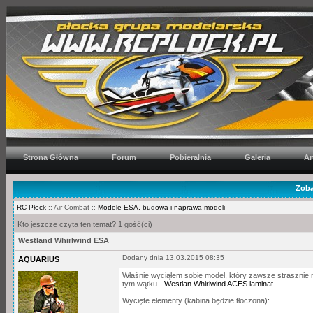
Strona Główna
Forum
Pobieralnia
Galeria
Ar
Zoba
RC Płock
:: Air Combat ::
Modele ESA, budowa i naprawa modeli
Kto jeszcze czyta ten temat? 1 gość(ci)
Westland Whirlwind ESA
Dodany dnia 13.03.2015 08:35
AQUARIUS
Właśnie wyciąłem sobie model, który zawsze strasznie m
tym wątku -
Westlan Whirlwind ACES laminat
Wycięte elementy (kabina będzie tłoczona):