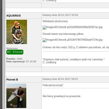
C. Lindberg
Dodany dnia 26.01.2017 23:54
AQUARIUS
Whirlwind skończony:
Dostał nawet styrodurowego pilota:
Gotowy do lotu waży 310 g. Z oblotem poczekam, aż się
Moderator
Postów:
1683
"Gdybym miał wybrać, wolałbym ptaki niż samoloty "
Data rejestracji:
07.10.08
C. Lindberg
Dodany dnia 30.01.2017 09:07
Piotrek B
Poleciał wczoraj?
Nie biorę grawitacji na poważnie.