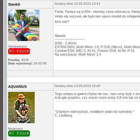
Dodany dnia 13.03.2015 13:41
SlavikS
Farby Tamiya są w ATA - niestety cena odstrasza. Kiedy
sklep się nazywa, ale było tam sporo modeli do sklejania
ktoś wie?
Sławek
------------------------
DX6i - 2.4GHz
Administrator
EXTRA 330S, Moth Minor 1:8, P-51D (Micro), Moth Min
Combat ESA: MIG-3, KI-61, Fokker DVII, Ki-94, P-51
Na warsztacie: Moth Minor 1:4
Postów:
2049
Data rejestracji:
20.05.08
Dodany dnia 13.03.2015 15:45
AQUARIUS
Tego sklepu w galerii chyba nie ma - tam ceny były z k
A drugie pytanko, czy macie może pręty 0,8 mm tak ze c
"Gdybym miał wybrać, wolałbym ptaki niż samoloty "
C. Lindberg
Moderator