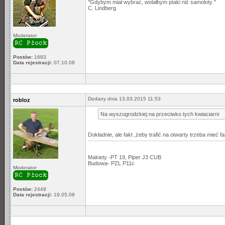
"Gdybym miał wybrać, wolałbym ptaki niż samoloty "
C. Lindberg
Moderator
Postów:
1683
Data rejestracji:
07.10.08
Dodany dnia 13.03.2015 11:53
robloz
Na wyszogrodzkiej na przeciwko tych kwiaciarni
Dokładnie, ale fakt ,żeby trafić na otwarty trzeba mieć fa
Makiety -PT 19, Piper J3 CUB
Budowa- PZL P11c
Moderator
Postów:
2449
Data rejestracji:
19.05.08