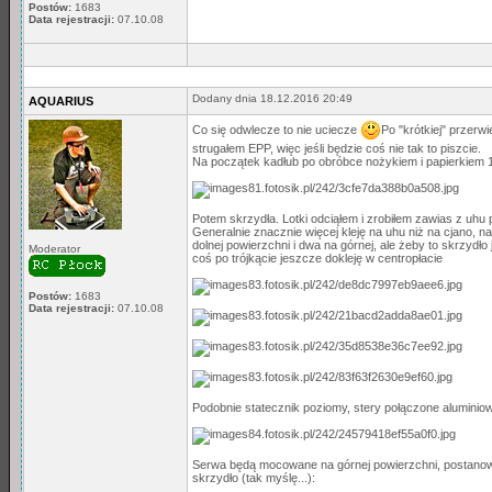
Postów:
1683
Data rejestracji:
07.10.08
Dodany dnia 18.12.2016 20:49
AQUARIUS
Co się odwlecze to nie uciecze
Po "krótkiej" przer
strugałem EPP, więc jeśli będzie coś nie tak to piszcie.
Na początek kadłub po obróbce nożykiem i papierkiem 
Potem skrzydła. Lotki odciąłem i zrobiłem zawias z uhu p
Generalnie znacznie więcej kleję na uhu niż na cjano, n
dolnej powierzchni i dwa na górnej, ale żeby to skrzydł
Moderator
coś po trójkącie jeszcze dokleję w centropłacie
Postów:
1683
Data rejestracji:
07.10.08
Podobnie statecznik poziomy, stery połączone aluminio
Serwa będą mocowane na górnej powierzchni, postanow
skrzydło (tak myślę...):