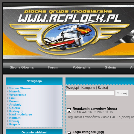
Strona Główna
Forum
Pobieralnia
Galeria
Ar
Nawigacja
Przegląd
|
Kategorie
|
Szukaj
Strona Główna
Historia
Wydarzenia
Linki
Forum
Artykuły
Galeria
Regulamin zawodów (docx)
Kraksy :)
od
SlavikS
16.05.2026 11:15
Nasi modelarze
Regulamin zawodów w klasie F4H-P (docx) o
Kontakt
Szukaj
Pogoda
Logo kategorii (jpg)
Ostatnio widziani