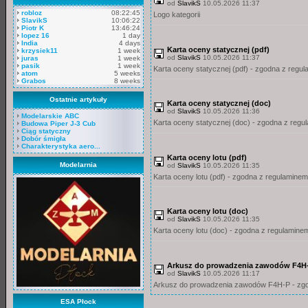
od
SlavikS
10.05.2026 11:37
robloz
08:22:45
Logo kategorii
SlavikS
10:06:22
Piotr K
13:46:24
lopez 16
1 day
India
4 days
Karta oceny statycznej (pdf)
krzysiek11
1 week
od
SlavikS
10.05.2026 11:37
juras
1 week
pasik
1 week
Karta oceny statycznej (pdf) - zgodna z reg
atom
5 weeks
Grabos
8 weeks
Ostatnie artykuły
Karta oceny statycznej (doc)
od
SlavikS
10.05.2026 11:36
Modelarskie ABC
Karta oceny statycznej (doc) - zgodna z reg
Budowa Piper J-3 Cub
Ciąg statyczny
Dobór śmigła
Charakterystyka aero...
Karta oceny lotu (pdf)
Modelarnia
od
SlavikS
10.05.2026 11:35
Karta oceny lotu (pdf) - zgodna z regulamin
Karta oceny lotu (doc)
od
SlavikS
10.05.2026 11:35
Karta oceny lotu (doc) - zgodna z regulamin
Arkusz do prowadzenia zawodów F4H
od
SlavikS
10.05.2026 11:17
Arkusz do prowadzenia zawodów F4H-P - zgo
ESA Płock