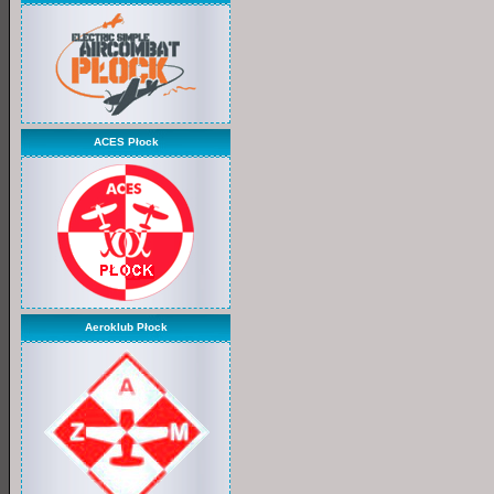
ACES Płock
Aeroklub Płock