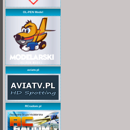
OL-PEN Model
aviatv.pl
RCradom.pl