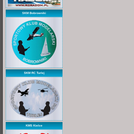
SKM Bobrowniki
SKM RC Turlej
KMS Kielce