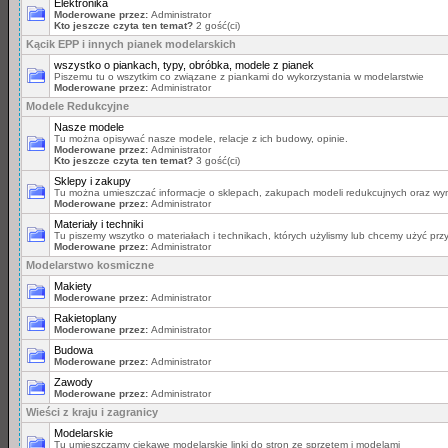
Elektronika
Moderowane przez:
Administrator
Kto jeszcze czyta ten temat?
2 gość(ci)
Kącik EPP i innych pianek modelarskich
wszystko o piankach, typy, obróbka, modele z pianek
Piszemu tu o wszytkim co związane z piankami do wykorzystania w modelarstwie
Moderowane przez:
Administrator
Modele Redukcyjne
Nasze modele
Tu można opisywać nasze modele, relacje z ich budowy, opinie.
Moderowane przez:
Administrator
Kto jeszcze czyta ten temat?
3 gość(ci)
Sklepy i zakupy
Tu można umieszczać informacje o sklepach, zakupach modeli redukcujnych oraz wym
Moderowane przez:
Administrator
Materiały i techniki
Tu piszemy wszytko o materiałach i technikach, których użylismy lub chcemy użyć prz
Moderowane przez:
Administrator
Modelarstwo kosmiczne
Makiety
Moderowane przez:
Administrator
Rakietoplany
Moderowane przez:
Administrator
Budowa
Moderowane przez:
Administrator
Zawody
Moderowane przez:
Administrator
Wieści z kraju i zagranicy
Modelarskie
Tu umieszczamy ciekawe modelarskie linki do stron ze sprzętem i modelami