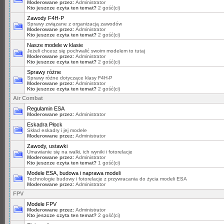
Moderowane przez:
Administrator
Kto jeszcze czyta ten temat?
2 gość(ci)
Zawody F4H-P
Sprawy związane z organizacją zawodów
Moderowane przez:
Administrator
Kto jeszcze czyta ten temat?
2 gość(ci)
Nasze modele w klasie
Jeżeli chcesz się pochwalić swoim modelem to tutaj
Moderowane przez:
Administrator
Kto jeszcze czyta ten temat?
2 gość(ci)
Sprawy różne
Sprawy różne dotyczące klasy F4H-P
Moderowane przez:
Administrator
Kto jeszcze czyta ten temat?
2 gość(ci)
Air Combat
Regulamin ESA
Moderowane przez:
Administrator
Eskadra Płock
Skład eskadry i jej modele
Moderowane przez:
Administrator
Zawody, ustawki
Umawianie się na walki, ich wyniki i fotorelacje
Moderowane przez:
Administrator
Kto jeszcze czyta ten temat?
1 gość(ci)
Modele ESA, budowa i naprawa modeli
Technologie budowy i fotorelacje z przywracania do życia modeli ESA
Moderowane przez:
Administrator
FPV
Modele FPV
Moderowane przez:
Administrator
Kto jeszcze czyta ten temat?
2 gość(ci)