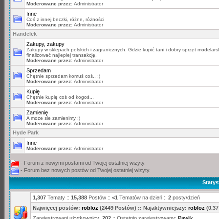
Moderowane przez:
Administrator
Inne
Coś z innej beczki, różne, różności
Moderowane przez:
Administrator
Handelek
Zakupy, zakupy
Zakupy w sklepach polskich i zagranicznych. Gdzie kupić tani i dobry sprzęt modelarsk
finalizować najlepiej transakcję.
Moderowane przez:
Administrator
Sprzedam
Chętnie sprzedam komuś coś.. ;)
Moderowane przez:
Administrator
Kupię
Chętnie kupię coś od kogoś...
Moderowane przez:
Administrator
Zamienię
A moze sie zamienimy :)
Moderowane przez:
Administrator
Hyde Park
Inne
Moderowane przez:
Administrator
- Forum z nowymi postami od Twojej ostatniej wizyty.
- Forum bez nowych postów od Twojej ostatniej wizyty.
Statys
1,307
Tematy ::
15,388
Postów ::
<1
Tematów na dzień ::
2
posty/dzień
Najwięcej postów:
robloz
(2449 Postów) :: Najaktywniejszy:
robloz
(0.37
Zarejestrowani użytkownicy:
202
:: Ostatnio zarejestrowany:
Pawlik