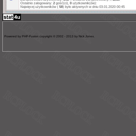
Ostatnio zalogowany:
2
gość(ci),
0
użytkownik(ów):
Najwięcej użytkowników (
58
) było aktywnych w dniu 03.01.2020 00:45
Powered by PHP-Fusion copyright © 2002 - 2013 by Nick Jones.