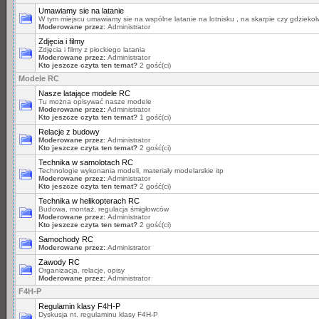
Umawiamy sie na latanie
W tym miejscu umawiamy sie na wspólne latanie na lotnisku , na skarpie czy gdziekolwi
Moderowane przez:
Administrator
Zdjęcia i filmy
Zdjęcia i filmy z płockiego latania
Moderowane przez:
Administrator
Kto jeszcze czyta ten temat?
2 gość(ci)
Modele RC
Nasze latające modele RC
Tu można opisywać nasze modele
Moderowane przez:
Administrator
Kto jeszcze czyta ten temat?
1 gość(ci)
Relacje z budowy
Moderowane przez:
Administrator
Kto jeszcze czyta ten temat?
2 gość(ci)
Technika w samolotach RC
Technologie wykonania modeli, materiały modelarskie itp
Moderowane przez:
Administrator
Kto jeszcze czyta ten temat?
2 gość(ci)
Technika w helikopterach RC
Budowa, montaż, regulacja śmigłowców
Moderowane przez:
Administrator
Kto jeszcze czyta ten temat?
2 gość(ci)
Samochody RC
Moderowane przez:
Administrator
Zawody RC
Organizacja, relacje, opisy
Moderowane przez:
Administrator
F4H-P
Regulamin klasy F4H-P
Dyskusja nt. regulaminu klasy F4H-P