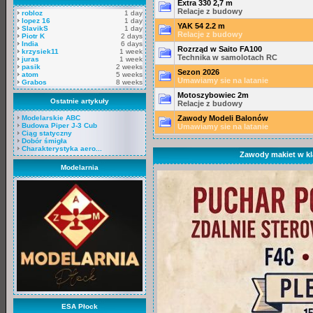
Extra 330 2,7 m
Relacje z budowy
robloz
1 day
lopez 16
1 day
YAK 54 2.2 m
SlavikS
1 day
Relacje z budowy
Piotr K
2 days
India
6 days
Rozrząd w Saito FA100
krzysiek11
1 week
Technika w samolotach RC
juras
1 week
pasik
2 weeks
Sezon 2026
atom
5 weeks
Umawiamy sie na latanie
Grabos
8 weeks
Motoszybowiec 2m
Ostatnie artykuły
Relacje z budowy
Modelarskie ABC
Zawody Modeli Balonów
Budowa Piper J-3 Cub
Umawiamy sie na latanie
Ciąg statyczny
Dobór śmigła
Charakterystyka aero...
Zawody makiet w kl
Modelarnia
ESA Płock