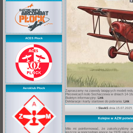
ACES Płock
Aeroklub Płock
Zapraszamy na zawody latających modeli red
Plecewicach koło Sochaczewa w dniach 14-16
Biuletyn informacyjny:
Link
Deklaracje i karty startowe do pobrania:
Link
SlavikS
dnia 15.07.2025 
Kolejne w AZM potwie
Miło mi poinformować, że zakończyliśmy p
jeszcze w poprzedniej epoce (w 1978 roku) n