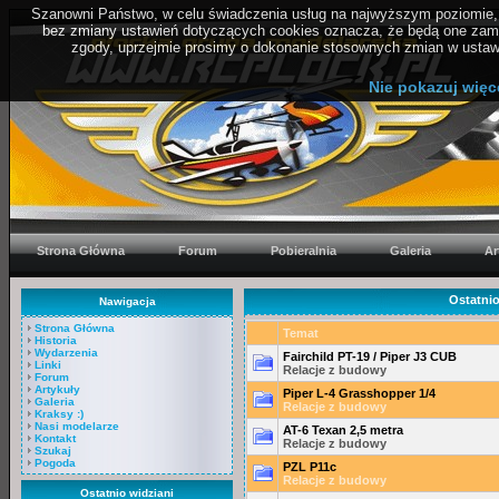
Szanowni Państwo, w celu świadczenia usług na najwyższym poziomie, 
bez zmiany ustawień dotyczących cookies oznacza, że będą one zam
zgody, uprzejmie prosimy o dokonanie stosownych zmian w ustawi
Polityka
Nie pokazuj więc
Strona Główna
Forum
Pobieralnia
Galeria
Ar
Ostatni
Nawigacja
Strona Główna
Temat
Historia
Wydarzenia
Fairchild PT-19 / Piper J3 CUB
Linki
Relacje z budowy
Forum
Artykuły
Piper L-4 Grasshopper 1/4
Galeria
Relacje z budowy
Kraksy :)
Nasi modelarze
AT-6 Texan 2,5 metra
Kontakt
Relacje z budowy
Szukaj
Pogoda
PZL P11c
Relacje z budowy
Ostatnio widziani