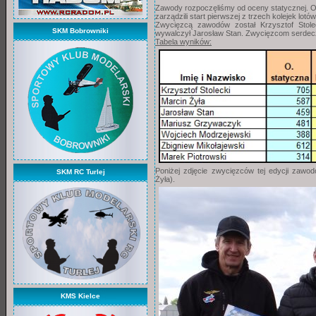
Zawody rozpoczęliśmy od oceny statycznej. Oc
zarządzili start pierwszej z trzech kolejek lo
Zwycięzcą zawodów został Krzysztof Stoleck
SKM Bobrowniki
wywalczył Jarosław Stan. Zwycięzcom serdecz
Tabela wyników:
Poniżej zdjęcie zwycięzców tej edycji zawod
SKM RC Turlej
Żyła).
KMS Kielce