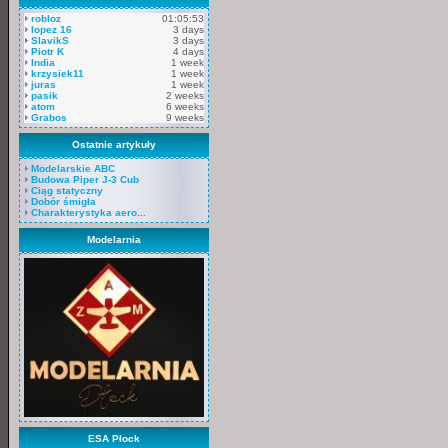
robloz
01:05:53
lopez 16
3 days
SlavikS
3 days
Piotr K
4 days
India
1 week
krzysiek11
1 week
juras
1 week
pasik
2 weeks
atom
6 weeks
Grabos
9 weeks
Ostatnie artykuły
Modelarskie ABC
Budowa Piper J-3 Cub
Ciąg statyczny
Dobór śmigła
Charakterystyka aero...
Modelarnia
ESA Płock