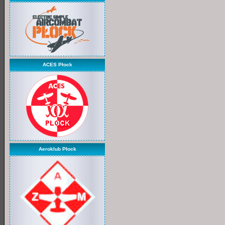
ACES Płock
Aeroklub Płock