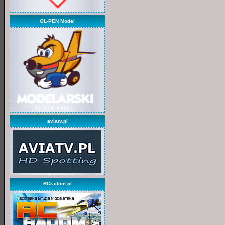
OL-PEN Model
aviatv.pl
RCradom.pl