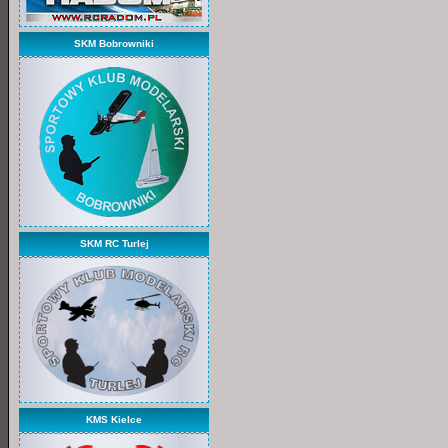
SKM Bobrowniki
SKM RC Turlej
KMS Kielce