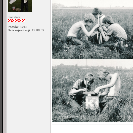
modelarz
Postów:
1242
Data rejestracji:
12.08.09