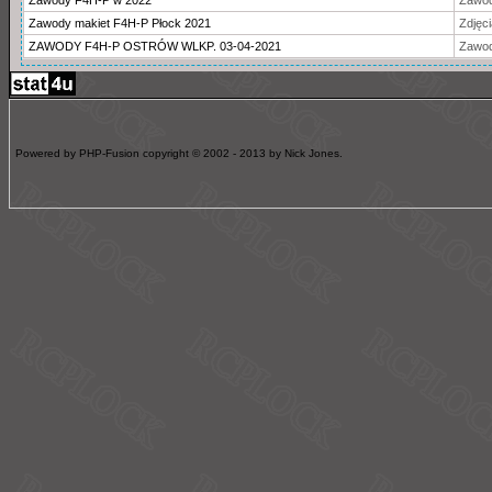
Zawody F4H-P w 2022
Zawo
Zawody makiet F4H-P Płock 2021
Zdjęci
ZAWODY F4H-P OSTRÓW WLKP. 03-04-2021
Zawo
Powered by PHP-Fusion copyright © 2002 - 2013 by Nick Jones.