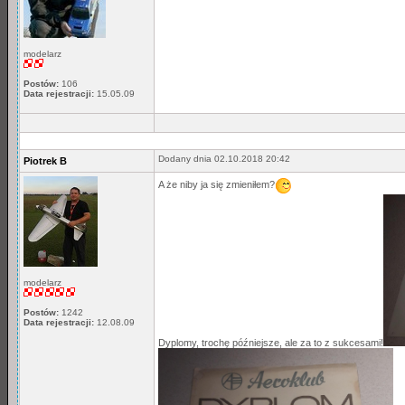
modelarz
Postów:
106
Data rejestracji:
15.05.09
Dodany dnia 02.10.2018 20:42
Piotrek B
A że niby ja się zmieniłem?
modelarz
Postów:
1242
Data rejestracji:
12.08.09
Dyplomy, trochę późniejsze, ale za to z sukcesami!