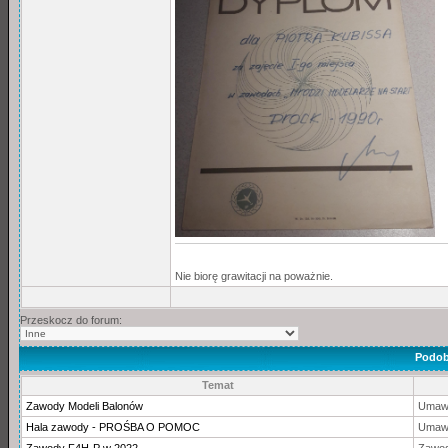
Nie biorę grawitacji na poważnie.
Przeskocz do forum:
Podob
Temat
Zawody Modeli Balonów
Umawi
Hala zawody - PROŚBA O POMOC
Umawi