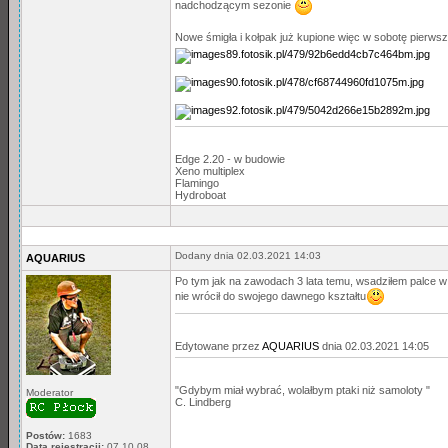
nadchodzącym sezonie
Nowe śmigła i kołpak już kupione więc w sobotę pierwsz
Edge 2.20 - w budowie
Xeno multiplex
Flamingo
Hydroboat
Dodany dnia 02.03.2021 14:03
AQUARIUS
Po tym jak na zawodach 3 lata temu, wsadziłem palce w
nie wrócił do swojego dawnego kształtu
Edytowane przez
AQUARIUS
dnia 02.03.2021 14:05
"Gdybym miał wybrać, wolałbym ptaki niż samoloty "
Moderator
C. Lindberg
Postów:
1683
Data rejestracji:
07.10.08