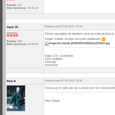
Postów:
337
Data rejestracji:
23.10.10
Dodany dnia 07.03.2021 13:10
lopez 16
modelarz
Piotrek specjalnie nie dodałem zaraz po całej akcji bo t
śmigło i kołpak, do tego wszystko podpisane
Postów:
665
Data rejestracji:
04.09.08
Edge 2.20 - w budowie
Xeno multiplex
Flamingo
Hydroboat
Dodany dnia 07.03.2021 13:54
Piotr K
Cieszę się że tylko tak się to skończyło.Też muszę bar
Piotr Kubiak