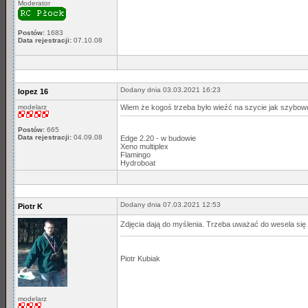
Moderator
Postów:
1683
Data rejestracji:
07.10.08
Dodany dnia 03.03.2021 16:23
lopez 16
modelarz
Wiem że kogoś trzeba było wieźć na szycie jak szybowca
Postów:
665
Data rejestracji:
04.09.08
Edge 2.20 - w budowie
Xeno multiplex
Flamingo
Hydroboat
Dodany dnia 07.03.2021 12:53
Piotr K
Zdjęcia dają do myślenia. Trzeba uważać do wesela się
Piotr Kubiak
modelarz