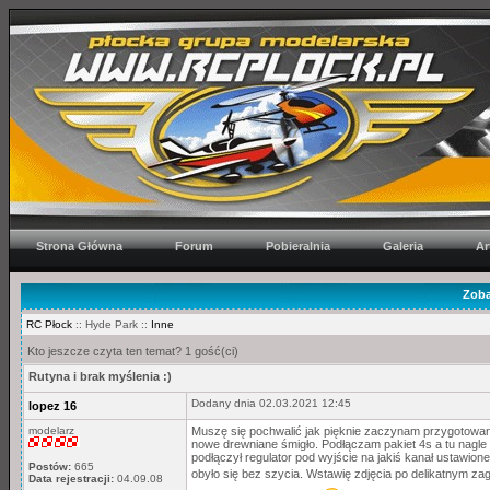
Strona Główna
Forum
Pobieralnia
Galeria
Ar
Zoba
RC Płock
:: Hyde Park ::
Inne
Kto jeszcze czyta ten temat? 1 gość(ci)
Rutyna i brak myślenia :)
Dodany dnia 02.03.2021 12:45
lopez 16
modelarz
Muszę się pochwalić jak pięknie zaczynam przygotowan
nowe drewniane śmigło. Podłączam pakiet 4s a tu nagle 
podłączył regulator pod wyjście na jakiś kanał ustawio
Postów:
665
obyło się bez szycia. Wstawię zdjęcia po delikatnym zag
Data rejestracji:
04.09.08