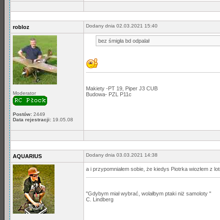
Dodany dnia 02.03.2021 15:40
robloz
bez śmigła bd odpalał
Makiety -PT 19, Piper J3 CUB
Moderator
Budowa- PZL P11c
Postów:
2449
Data rejestracji:
19.05.08
Dodany dnia 03.03.2021 14:38
AQUARIUS
a i przypomniałem sobie, że kiedys Piotrka wiozłem z lo
"Gdybym miał wybrać, wolałbym ptaki niż samoloty "
C. Lindberg