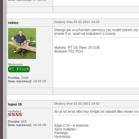
Dodany dnia 02.03.2021 14:23
robloz
Dlatego jak uruchamiam pierwszy raz model staram się b
prawie 2 m. oparł się kolpakiem o ścianę.
Makiety -PT 19, Piper J3 CUB
Budowa- PZL P11c
Moderator
Postów:
2449
Data rejestracji:
19.05.08
Dodany dnia 02.03.2021 14:42
lopez 16
modelarz
No ja od teraz albo bez śmigła bd odpalał albo model na
Postów:
665
Data rejestracji:
04.09.08
Edge 2.20 - w budowie
Xeno multiplex
Flamingo
Hydroboat