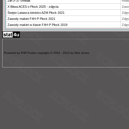
Zlin z-37 cmelak
Rela
X Bitwa ACES o Płock 2025 - zdjęcia
Zawo
Święto Latawca lotnisko AZM Płock 2021
Zdjęc
Zawody makiet F4H-P Płock 2021
Zdjęc
Zawody makiet w klasie F4H-P Płock 2019
Zdjęc
Powered by PHP-Fusion copyright © 2002 - 2013 by Nick Jones.