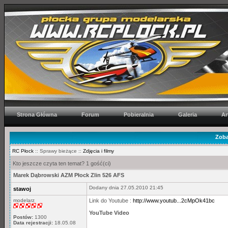
Strona Główna
Forum
Pobieralnia
Galeria
Ar
Zoba
RC Płock
:: Sprawy bieżące ::
Zdjęcia i filmy
Kto jeszcze czyta ten temat? 1 gość(ci)
Marek Dąbrowski AZM Płock Zlin 526 AFS
Dodany dnia 27.05.2010 21:45
stawoj
modelarz
Link do Youtube :
http://www.youtub...2cMpOk41bc
YouTube Video
Postów:
1300
Data rejestracji:
18.05.08