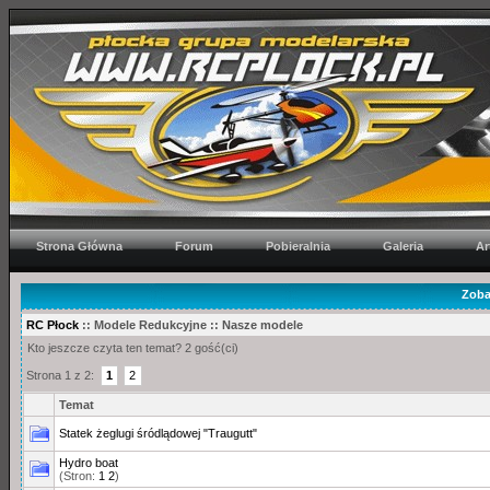
Strona Główna
Forum
Pobieralnia
Galeria
Ar
Zoba
RC Płock
:: Modele Redukcyjne :: Nasze modele
Kto jeszcze czyta ten temat? 2 gość(ci)
Strona 1 z 2:
1
2
Temat
Statek żeglugi śródlądowej "Traugutt"
Hydro boat
(Stron:
1
2
)