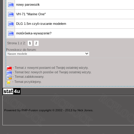
nowy parowozik
VH-71 "Marine One"
DLG 1.5m czyli rzucanie modelem
motórówka-wywazenie?
Strona 1 z 2:
1
2
Przeskocz do forum:
- Temat z nowymi postami od Twojej ostatniej wizyty.
- Temat bez nowych postów od Twojej ostatniej wizyty.
- Temat zablokowany.
- Temat przyklejony.
Powered by PHP-Fusion copyright © 2002 - 2013 by Nick Jones.