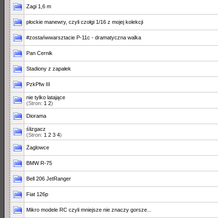
Zagi 1,6 m
płockie manewry, czyli czołgi 1/16 z mojej kolekcji
#zostańwwarsztacie P-11c - dramatyczna walka
Pan Cernik
Stadiony z zapałek
PzkPfw III
nie tylko latające
(Stron:
1
2
)
Diorama
ślizgacz
(Stron:
1
2
3
4
)
Żaglowce
BMW R-75
Bell 206 JetRanger
Fiat 126p
Mikro modele RC czyli mniejsze nie znaczy gorsze...