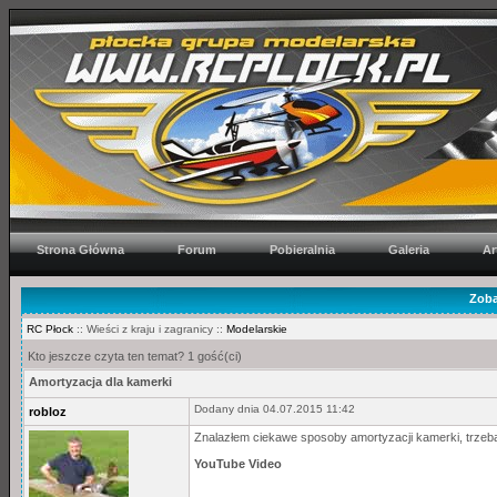
Strona Główna
Forum
Pobieralnia
Galeria
Ar
Zoba
RC Płock
:: Wieści z kraju i zagranicy ::
Modelarskie
Kto jeszcze czyta ten temat? 1 gość(ci)
Amortyzacja dla kamerki
Dodany dnia 04.07.2015 11:42
robloz
Znalazłem ciekawe sposoby amortyzacji kamerki, trzeb
YouTube Video