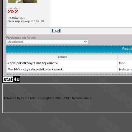
modelarz
Postów:
323
Data rejestracji:
07.07.10
Przeskocz do forum:
Podob
Temat
Zapis poklatkowy z naszej kamerki
Inne
Mini FPV - czyli skrzydełko do kamerki
Relacje 
Powered by PHP-Fusion copyright © 2002 - 2013 by Nick Jones.