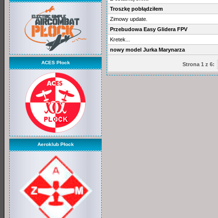
Troszkę pobłądziłem
Zimowy update.
Przebudowa Easy Glidera FPV
Kretek...
nowy model Jurka Marynarza
ACES Płock
Strona 1 z 6:
Aeroklub Płock