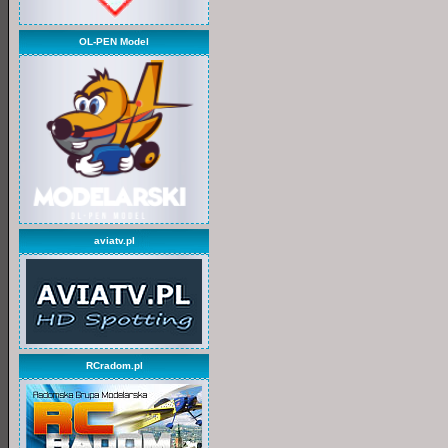
OL-PEN Model
aviatv.pl
RCradom.pl