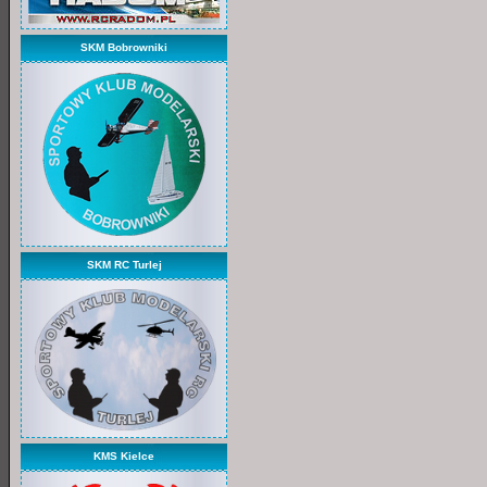
SKM Bobrowniki
SKM RC Turlej
KMS Kielce