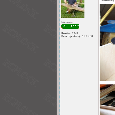
Moderator
Postów:
2449
Data rejestracji:
19.05.08