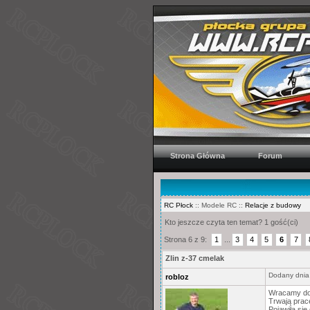
Strona Główna
Forum
RC Płock
:: Modele RC ::
Relacje z budowy
Kto jeszcze czyta ten temat? 1 gość(ci)
Strona 6 z 9:
1
...
3
4
5
6
7
Zlin z-37 cmelak
Dodany dnia
robloz
Wracamy do
Trwają prac
Pojawiła się