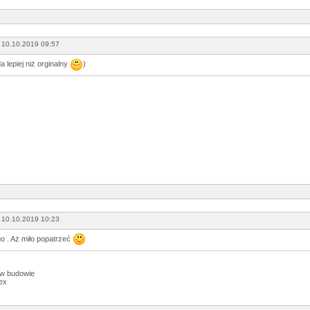
 10.10.2019 09:57
a lepiej niż orginalny
)
 10.10.2019 10:23
o . Aż miło popatrzeć
 w budowie
ex