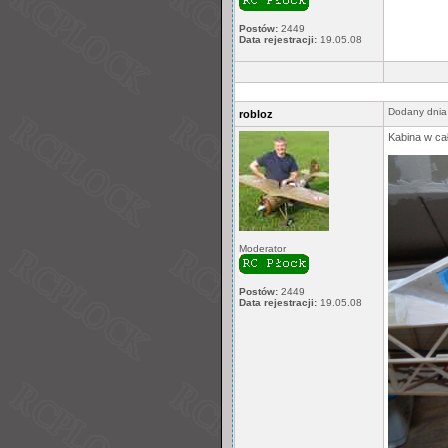
Postów:
2449
Data rejestracji:
19.05.08
Dodany dnia
robloz
Kabina w cał
Moderator
Postów:
2449
Data rejestracji:
19.05.08