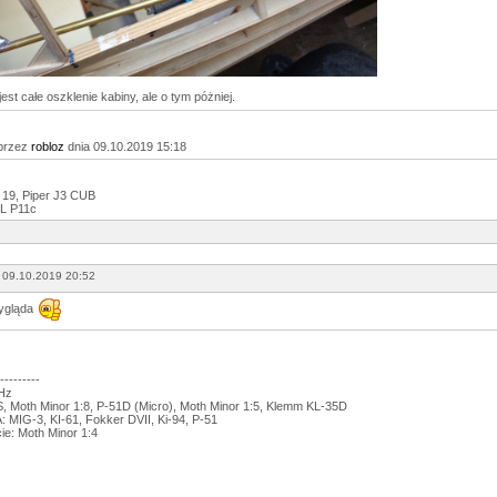
est całe oszklenie kabiny, ale o tym póżniej.
przez
robloz
dnia 09.10.2019 15:18
 19, Piper J3 CUB
L P11c
 09.10.2019 20:52
wygląda
---------
GHz
 Moth Minor 1:8, P-51D (Micro), Moth Minor 1:5, Klemm KL-35D
 MIG-3, KI-61, Fokker DVII, Ki-94, P-51
ie: Moth Minor 1:4