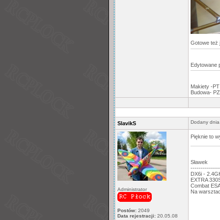
Gotowe też j
Edytowane 
Makiety -PT
Budowa- PZ
Dodany dnia
SlavikS
Pięknie to 
Sławek
---------------
DX6i - 2.4
EXTRA 330S,
Combat ESA:
Administrator
Na warsztac
Postów:
2049
Data rejestracji:
20.05.08