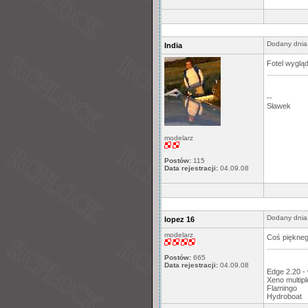
Dodany dnia
India
Fotel wygląd
--
Sławek
modelarz
Postów:
115
Data rejestracji:
04.09.08
Dodany dnia
lopez 16
modelarz
Coś piękneg
Postów:
665
Data rejestracji:
04.09.08
Edge 2.20 -
Xeno multipl
Flamingo
Hydroboat