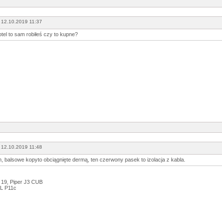
 12.10.2019 11:37
otel to sam robiłeś czy to kupne?
 12.10.2019 11:48
, balsowe kopyto obciągnięte dermą, ten czerwony pasek to izolacja z kabla.
 19, Piper J3 CUB
L P11c