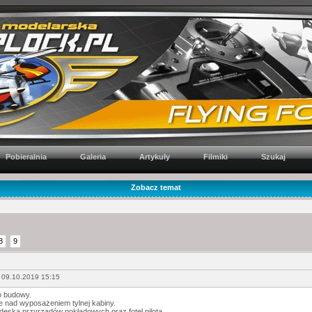
Pobieralnia
Galeria
Artykuły
Filmiki
Szukaj
Zobacz temat
8
9
 09.10.2019 15:15
 budowy.
e nad wyposażeniem tylnej kabiny.
 deska przyrządów pokładowych oraz fotel pilota.