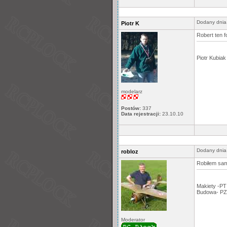
Dodany dnia
Piotr K
Robert ten f
Piotr Kubiak
modelarz
Postów:
337
Data rejestracji:
23.10.10
Dodany dnia
robloz
Robiłem sam
Makiety -PT
Budowa- PZ
Moderator