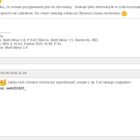
ka, że zestaw przygotowany jest do sprzedaży - brakuje tylko informacji ile to cudo kosztuj
ętnych nie zabraknie. No i mam nadzieję zobaczyć Beavera znowu na lotnisku
---------
GHz
 Moth Minor 1:8, P-51D (Micro), Moth Minor 1:5, Klemm KL-35D
 MIG-3, KI-61, Fokker DVII, Ki-94, P-51
ie: Moth Minor 1:4
 05.08.2020 11:29
Jakby ktoś chciał to można też wypróbować zestaw z ali. Coś takiego znalazłem:
liexp...web201603_