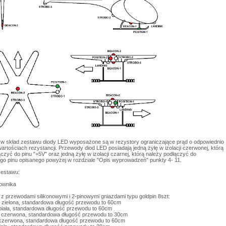
 skład zestawu diody LED wyposażone są w rezystory ograniczające prąd o odpowiednio
rtościach rezystancji. Przewody diod LED posiadają jedną żyłę w izolacji czerwonej, którą
czyć do pinu "+5V" oraz jedną żyłę w izolacji czarnej, którą należy podłączyć do
go pinu opisanego powyżej w rozdziale "Opis wyprowadzeń" punkty 4- 11.
zestawu:
rownika
 z przewodami silikonowymi i 2-pinowymi gniazdami typu goldpin 8szt:
-1 zielona, standardowa długość przewodu to 60cm
 biała, standardowa długość przewodu to 60cm
 czerwona, standardowa długość przewodu to 30cm
 czerwona, standardowa długość przewodu to 60cm