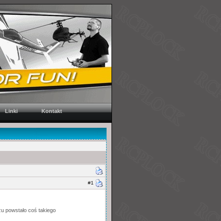
Linki
Kontakt
#1
zu powstało coś takiego