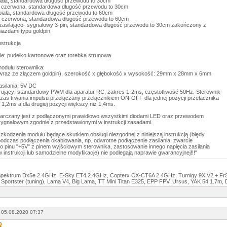
biała, standardowa długość przewodu to 30cm
 czerwona, standardowa długość przewodu to 30cm
 biała, standardowa długość przewodu to 60cm
-2 czerwona, standardowa długość przewodu to 60cm
zasilająco- sygnałowy 3-pin, standardowa długość przewodu to 30cm zakończony z
iazdami typu goldpin.
nstrukcja
e: pudełko kartonowe oraz torebka strunowa
odułu sterownika:
wraz ze złączem goldpin), szerokość x głębokość x wysokość: 29mm x 28mm x 6mm
asilania: 5V DC
erujący: standardowy PWM dla aparatur RC, zakres 1-2ms, częstotliwość 50Hz. Sterownik
czas trwania impulsu przełączany przełącznikiem ON-OFF dla jednej pozycji przełącznika
 1,2ms a dla drugiej pozycji większy niż 1,4ms.
arczany jest z podłączonymi prawidłowo wszystkimi diodami LED oraz przewodem
 sygnałowym zgodnie z przedstawionymi w instrukcji zasadami.
odzenia modułu będące skutkiem obsługi niezgodnej z niniejszą instrukcją (błędy
podczas podłączenia okablowania, np. odwrotne podłączenie zasilania, zwarcie
o pinu "+5V" z pinem wyjściowym sterownika, zastosowanie innego napięcia zasilania
 instrukcji lub samodzielne modyfikacje) nie podlegają naprawie gwarancyjnej!!!"
Spektrum Dx5e 2.4GHz, E-Sky ET4 2.4GHz, Copterx CX-CT6A 2.4GHz, Turnigy 9X V2 + Fr
Sportster (tuning), Lama V4, Big Lama, TT Mini Titan E325, EPP FPV, Ursus, YAK 54 1.7m
 05.08.2020 07:37