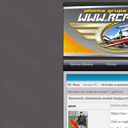
Strona Główna
Forum
RC Płock
:: Modele RC ::
Technika w samolot
Kto jeszcze czyta ten temat? 1 gość(ci)
Sterownik oświetlenia modeli latający
Dodany dnia
atom
Witam Was s
Otóż w nagł