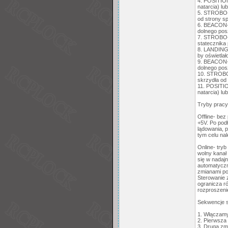
4. POSITION
natarcia) l
5. STROBO-1
od strony s
6. BEACON-1
dolnego pos
7. STROBO-3
statecznika
8. LANDING- 
by oświetlał
9. BEACON-2
dolnego pos
10. STROBO-
skrzydła od
11. POSITIO
natarcia) l
Tryby pracy
Offline- be
+5V. Po podł
lądowania, 
tym celu nal
Online- tryb
wolny kanał
się w nadaj
automatyczn
zmianami po
Sterowanie 
ogranicza r
rozproszeni
Sekwencje s
1. Włączamy 
2. Pierwsza 
3. Druga zm