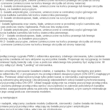
-1- światło pozycyjne, zielone (umieszczone na końcu prawego skrzydła od strony
ub czerwone (umieszczone na końcu lewego skrzydła od strony natarcia)
- światło stroboskopowe, białe, umieszczone na końcu prawego lub lewego skrzydła
pływu, za światłem pozycyjnym.
- światło antykolizyjne, czerwone, umieszczone w centralnej części górnego lub
zycia kadłuba samolotu lub końcu statecznika pionowego.
- światło stroboskopowe, białe, umieszczone na szczycie bądź dolnej części
 pionowego.
światło lądowania oraz startu, białe, umieszczone w przedniej części samolotu tak,
o pas podczas startu i lądowania. Podczas lotu wyłączone.
- światło antykolizyjne, czerwone, umieszczone w centralnej części górnego lub
zycia kadłuba samolotu lub końcu statecznika pionowego.
2- - światło stroboskopowe, białe, umieszczone na końcu prawego lub lewego
 strony spływu, za światłem pozycyjnym.
N-2- światło pozycyjne, zielone (umieszczone na końcu prawego skrzydła od strony
ub czerwone (umieszczone na końcu lewego skrzydła od strony natarcia)
:
z podłączonego sygnału PWM z odbiornika aparatury zdalnego sterowania, tylko zasilanie
ączeniu zasilania od razu aktywne są wszystkie światła. Proponuje się rezygnację ze świate
ponieważ będą świeciły cały czas a podczas właściwego lotu powinny być wyłączone. W
eży odłączyć diodę "Landing" od sterownika.
 ten umożliwia sterowanie światłami zdalnie, z nadajnika. Do tego niezbędny jest jeden
 w odbiorniku RC z przypisanym mu przełącznikiem dwupozycyjnym (ON-OFF) znajdujący
niku. Ponieważ układ wykorzystuje tylko jeden kanał, w sterowniku zaprogramowano
ą sekwencyjną aktywację i dezaktywację odpowiednich sekcji świateł synchronizowaną
zycji przełącznika ON-OFF. Układ reaguje wyłącznie na zmianę pozycji tego przełącznika.
z poziomu jednego przełącznika oprócz oszczędności w zakresie potrzebnych kanałów
ównież zaangażowanie pilota na potrzeby sterowania światłami, a tym samym minimalizuje
e jego uwagi podczas sterowania modelem.
ą następujące:
nadajnik, włączamy zasilanie modelu (odbiornik, sterownik)- żadne światła nie świecą
zmiana pozycji przełącznika- włączają się światła pozycyjne i antykolizyjne
iana pozycji przełącznika- włączają się stroboskopy