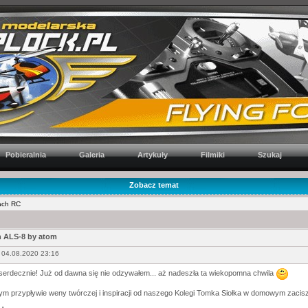
Pobieralnia
Galeria
Artykuły
Filmiki
Szukaj
Zobacz temat
ach RC
ch ALS-8 by atom
 04.08.2020 23:16
erdecznie! Już od dawna się nie odzywałem... aż nadeszła ta wiekopomna chwila
ym przypływie weny twórczej i inspiracji od naszego Kolegi Tomka Siołka w domowym zacis