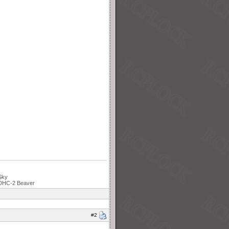
Sky
, DHC-2 Beaver
#2