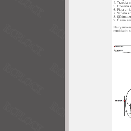
4. Trzecia z
5. Czwarta z
6. Piąta zmi
7. Szósta zm
8. Siódma z
9. Ósma zmia
Na rysunkac
modelach: s