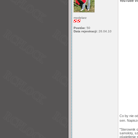
YouTube V
modelarz
Postów:
50
Data rejestracji:
26.04.10
Co by nie o
sen. Napisz
"Sterownik 
samoloty, s
oświetlenie