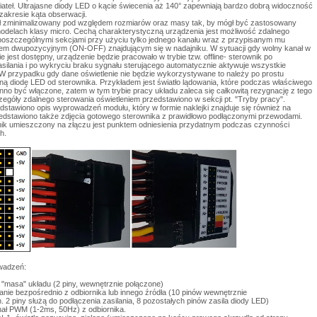
iateł. Ultrajasne diody LED o kącie świecenia aż 140° zapewniają bardzo dobrą widoczność
zakresie kąta obserwacji.
ł zminimalizowany pod względem rozmiarów oraz masy tak, by mógł być zastosowany
odelach klasy micro. Cechą charakterystyczną urządzenia jest możliwość zdalnego
poszczególnymi sekcjami przy użyciu tylko jednego kanału wraz z przypisanym mu
iem dwupozycyjnym (ON-OFF) znajdującym się w nadajniku. W sytuacji gdy wolny kanał w
ie jest dostępny, urządzenie będzie pracowało w trybie tzw. offline- sterownik po
asilania i po wykryciu braku sygnału sterującego automatycznie aktywuje wszystkie
W przypadku gdy dane oświetlenie nie będzie wykorzystywane to należy po prostu
ną diodę LED od sterownika. Przykładem jest światło lądowania, które podczas właściwego
inno być włączone, zatem w tym trybie pracy układu zaleca się całkowitą rezygnację z tego
zegóły zdalnego sterowania oświetleniem przedstawiono w sekcji pt. "Tryby pracy".
edstawiono opis wyprowadzeń modułu, który w formie naklejki znajduje się również na
edstawiono także zdjęcia gotowego sterownika z prawidłowo podłączonymi przewodami.
nik umieszczony na złączu jest punktem odniesienia przydatnym podczas czynności
h.
wadzeń:
 "masa" układu (2 piny, wewnętrznie połączone)
lanie bezpośrednio z odbiornika lub innego źródła (10 pinów wewnętrznie
 2 piny służą do podłączenia zasilania, 8 pozostałych pinów zasila diody LED)
nał PWM (1-2ms, 50Hz) z odbiornika.