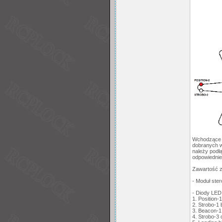
Wchodzące w
dobranych wa
należy podłą
odpowiednie
Zawartość 
- Moduł ste
- Diody LED
1. Position
2. Strobo-1
3. Beacon-1
4. Strobo-3