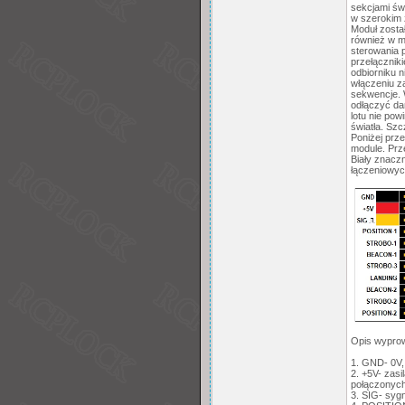
sekcjami św
w szerokim 
Moduł zosta
również w m
sterowania 
przełącznik
odbiorniku n
włączeniu z
sekwencje. 
odłączyć da
lotu nie pow
światła. Szc
Poniżej prz
module. Prz
Biały znacz
łączeniowyc
Opis wypro
1. GND- 0V,
2. +5V- zasi
połączonych.
3. SIG- syg