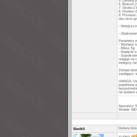
5. Landing 
6. Beacon-2
7. Strobo-2
8. Position
9. Przewód 
obu stron gn
- Niniejsza i
- Opakowani
Parametry m
- Wymiary (
- Masa: 5g
- Napięcie z
- Sygnał st
reaguje na 
mniejszy niż
Zestaw dost
zasilająco-
UWAGA: Uszk
popełnione 
bezpośredni
niż podano w
Aparatury: 
Modele: WD 
Dodany dnia
SlavikS