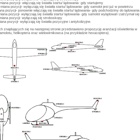
miana pozycji- włączają się światła startu/ lądowania- gdy startujemy
miana pozycji- wyłączają się światła startu/ lądowania- gdy samolot jest już w powietrzu
ana pozycji- ponownie włączają się światła startu/ lądowania- gdy podchodzimy do lądowania 
iana pozycji- wyłączają się światła startu/ lądowania- gdy samolot wylądował i zatrzymał się
miana pozycji- wyłączają się stroboskopy
na pozycji- wyłączają się światła pozycyjne i antykolizyjne.
h znajdujących się na następnej stronie przedstawiono propozycję aranżacji oświetlenia w
amolotu, helikoptera oraz wielowirnikowca (na przykładzie hexacoptera).