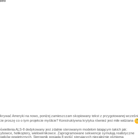
ideo
dkrywać Ameryki na nowo, poniżej zamieszczam skopiowany tekst z przygotowanej wcześniej 
cie proszę co o tym projekcie myślicie? Konstruktywna krytyka również jest mile widziana
oświetlenia ALS-8 dedykowany jest zdalnie sterowanym modelom latającym takich jak:
zybowce, helikoptery, wielowirnikowce. Zaprogramowane sekwencje symulują realistyczne
 statków powietrznych. Sterownik posiada 8 wyjść sterujących niezależnie ośmioma