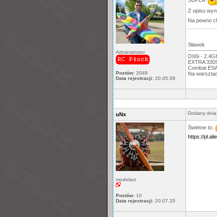
SUPER
Z opisu wyni
Na pewno ch
Sławek
---------------
Administrator
DX6i - 2.4
EXTRA 330S,
Combat ESA:
Postów:
2049
Na warsztac
Data rejestracji:
20.05.08
Dodany dnia
uNx
Świetne to.
https://pl.a
modelarz
Postów:
10
Data rejestracji:
20.07.20