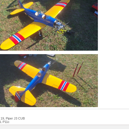
 19, Piper J3 CUB
L P11c