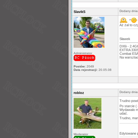
Dodany dnia
SlavikS
Aż żal to cz
Sławek
---------------
DX6i - 2.4
EXTRA 330S,
Administrator
Combat ESA:
Na warsztac
Postów:
2049
Data rejestracji:
20.05.08
Dodany dnia
robloz
Trudno powi
Po starcie (
Wydawalo mi 
udać.
Trudno, mam
Edytowane 
Moderator