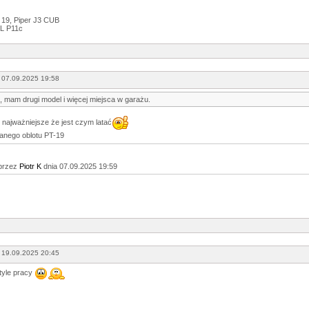
 19, Piper J3 CUB
L P11c
 07.09.2025 19:58
, mam drugi model i więcej miejsca w garażu.
j najważniejsze że jest czym latać
danego oblotu PT-19
przez
Piotr K
dnia 07.09.2025 19:59
 19.09.2025 20:45
tyle pracy