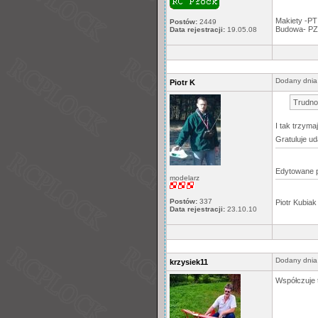
Makiety -PT
Postów:
2449
Budowa- PZ
Data rejestracji:
19.05.08
Dodany dnia
Piotr K
Trudno
I tak trzyma
Gratuluje u
Edytowane 
modelarz
Postów:
337
Piotr Kubiak
Data rejestracji:
23.10.10
Dodany dnia
krzysiek11
Współczuje 