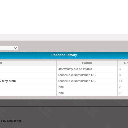
Podobne Tematy
at
Forum
Od
Umawiamy sie na latanie
3
Technika w samolotach RC
3
LS-8 by atom
Technika w samolotach RC
14
Inne
2
Inne
10
3 by Nick Jones.