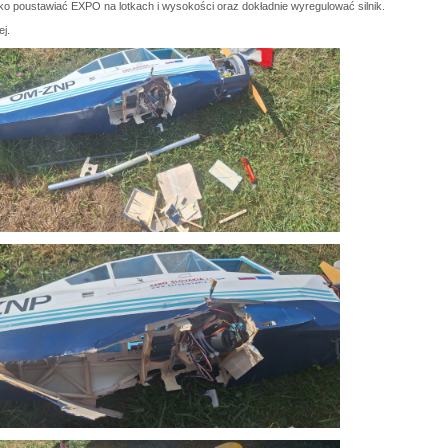
lko poustawiać EXPO na lotkach i wysokości oraz dokładnie wyregulować silnik.
ej.