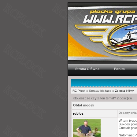
Strona Główna
Forum
RC Płock
:: Sprawy bieżące ::
Zdjęcia i filmy
Kto jeszcze czyta ten temat? 2 gość(ci)
Oblot modeli
Dodany dnia
robloz
W tym tygod
Sukces poło
Cmelak pole
Natomiast PT