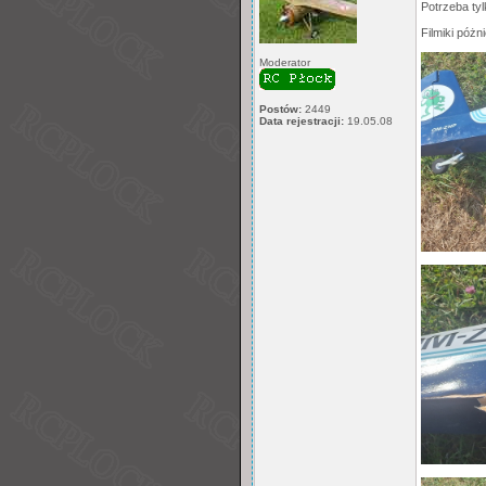
Potrzeba ty
Filmiki póżni
Moderator
Postów:
2449
Data rejestracji:
19.05.08