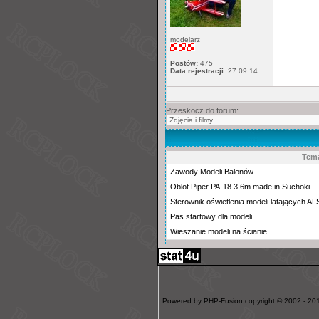
modelarz
Postów:
475
Data rejestracji:
27.09.14
Przeskocz do forum:
Tem
Zawody Modeli Balonów
Oblot Piper PA-18 3,6m made in Suchoki
Sterownik oświetlenia modeli latających A
Pas startowy dla modeli
Wieszanie modeli na ścianie
Powered by PHP-Fusion copyright © 2002 - 201