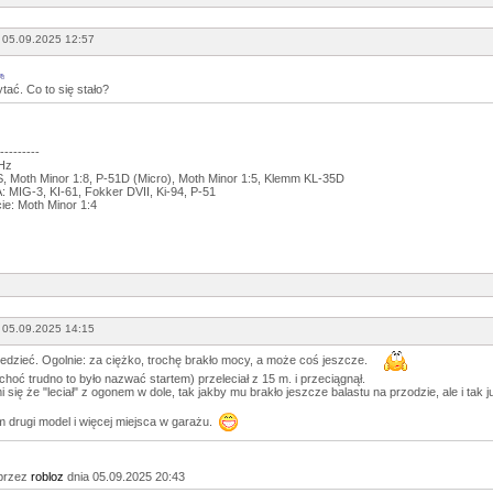
 05.09.2025 12:57
ytać. Co to się stało?
---------
GHz
 Moth Minor 1:8, P-51D (Micro), Moth Minor 1:5, Klemm KL-35D
 MIG-3, KI-61, Fokker DVII, Ki-94, P-51
ie: Moth Minor 1:4
 05.09.2025 14:15
edzieć. Ogolnie: za ciężko, trochę brakło mocy, a może coś jeszcze.
 choć trudno to było nazwać startem) przeleciał z 15 m. i przeciągnął.
się że "leciał" z ogonem w dole, tak jakby mu brakło jeszcze balastu na przodzie, ale i tak j
 drugi model i więcej miejsca w garażu.
przez
robloz
dnia 05.09.2025 20:43