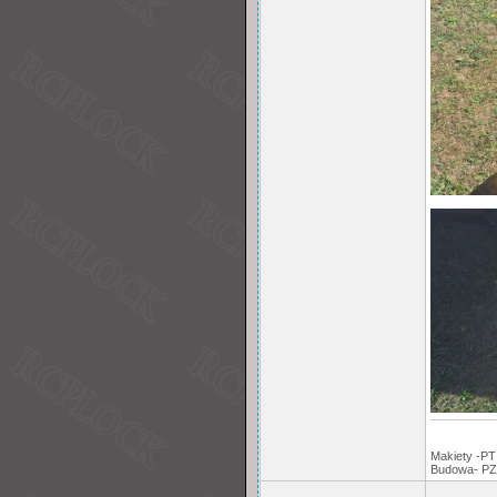
Makiety -PT
Budowa- PZ