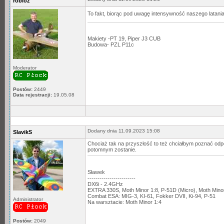
robloz
To fakt, biorąc pod uwagę intensywność naszego latani
Makiety -PT 19, Piper J3 CUB
Budowa- PZL P11c
Moderator
Postów:
2449
Data rejestracji:
19.05.08
Dodany dnia 11.09.2023 15:08
SlavikS
Chociaż tak na przyszłość to też chciałbym poznać odpo
potomnym zostanie.
Sławek
------------------------
DX6i - 2.4GHz
EXTRA 330S, Moth Minor 1:8, P-51D (Micro), Moth Min
Combat ESA: MIG-3, KI-61, Fokker DVII, Ki-94, P-51
Administrator
Na warsztacie: Moth Minor 1:4
Postów:
2049