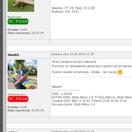
Makiety -PT 19, Piper J3 CUB
Budowa- PZL P11c
Moderator
Postów:
2449
Data rejestracji:
19.05.08
Dodany dnia 11.09.2023 11:35
SlavikS
Skoro działa to ja bym odpuścił.
Przecież on niewiadomo jakiej ilości godzin nie przepra
Znana zasada serwisowa - działa - nie ruszaj
Sławek
------------------------
DX6i - 2.4GHz
Administrator
EXTRA 330S, Moth Minor 1:8, P-51D (Micro), Moth Min
Combat ESA: MIG-3, KI-61, Fokker DVII, Ki-94, P-51
Na warsztacie: Moth Minor 1:4
Postów:
2049
Data rejestracji:
20.05.08
Dodany dnia 11.09.2023 14:24