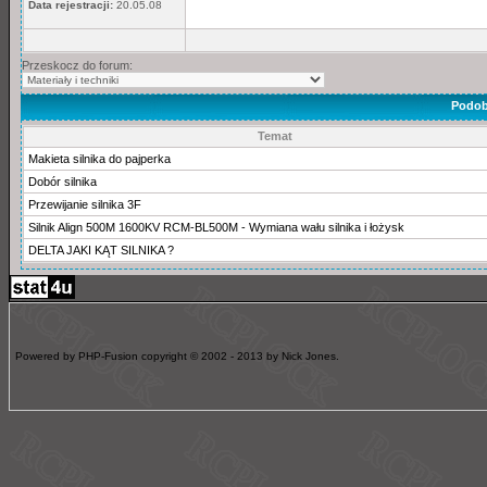
Data rejestracji:
20.05.08
Przeskocz do forum:
Podob
Temat
Makieta silnika do pajperka
Dobór silnika
Przewijanie silnika 3F
Silnik Align 500M 1600KV RCM-BL500M - Wymiana wału silnika i łożysk
DELTA JAKI KĄT SILNIKA ?
Powered by PHP-Fusion copyright © 2002 - 2013 by Nick Jones.