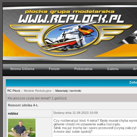
Strona Główna
Forum
Pobieralnia
Galeria
Ar
Zoba
RC Płock
:: Modele Redukcyjne ::
Materiały i techniki
Kto jeszcze czyta ten temat? 1 gość(ci)
Remont silnika 4-t.
Dodany dnia 11.09.2023 10:09
robloz
Czy rozbierał już ktoś 4-takta? Będę musiał chyba wymi
głównie chodzi mi ustawienie wałka rozrządu.
Silnik ma już trochę lat i sporo przeszedł (czytaj zalic
A może dać sobie spokój?