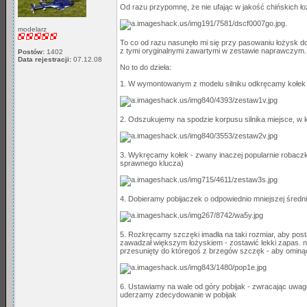
Od razu przypomnę, że nie ufając w jakość chińskich ł
.
modelarz
To co od razu nasunęło mi się przy pasowaniu łożysk d
z tymi oryginalnymi zawartymi w zestawie naprawczym.
Postów:
1402
Data rejestracji:
07.12.08
No to do dzieła:
1. W wymontowanym z modelu silniku odkręcamy kołek b
2. Odszukujemy na spodzie korpusu silnika miejsce, w kt
3. Wykręcamy kołek - zwany inaczej popularnie robaczk
sprawnego klucza)
4. Dobieramy pobijaczek o odpowiednio mniejszej średn
5. Rozkręcamy szczęki imadła na taki rozmiar, aby post
zawadzał większym łożyskiem - zostawić lekki zapas. na
przesunięty do któregoś z brzegów szczęk - aby ominą
6. Ustawiamy na wale od góry pobijak - zwracając uwag
uderzamy zdecydowanie w pobijak