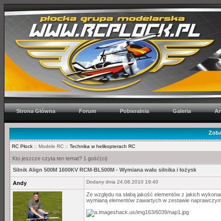
Strona Główna
Forum
Pobieralnia
Galeria
Ar
Zoba
RC Płock
:: Modele RC ::
Technika w helikopterach RC
Kto jeszcze czyta ten temat? 1 gość(ci)
Silnik Align 500M 1600KV RCM-BL500M - Wymiana wału silnika i łożysk
Dodany dnia 24.08.2010 19:40
Andy
Ze względu na słabą jakość elementów z jakich wykonane
wymianą elementów zawartych w zestawie naprawczym