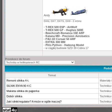
Andy
_____________________
DX6i, DX7, DX7S, DX9 - 2.4GHz
-
T-REX 500 ESP - AirWolf
-
T-REX 500 GF - Hughes 500E
-
Beechcraft-Bonanza 15E ARF
-
Katana MD - Precision Aerobatics
-
F4U-1D Corsair 50 ARF
-
EXTRA 300 MM
-
Pitts Python - Haikong Model
- w ciągłej budowie SZD 39 Cobra 17
Przeskocz do forum:
Podob
Temat
Remont silnika 4-t.
Materiały i
SILNIK ENYA 90 4 C
Technika
Makieta silnika do pajperka
Technika
Dobór silnika
Technika
Jaki silnik/regulator? A może w ogóle inaczej?
Technika