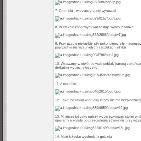
7. Oto efekt - wał zaczyna się wysuwać
8. W efekcie końcowym wał zostaje wybity z silnika
9. Przy użyciu niewielkiej siły pokonujemy siłę magnes
poprzednio na rozsuniętych szczękach silnika
10. Wsuwamy w otwór po wale pobijak (stroną zakończon
delikatnie wybijamy łożysko
11. A oto efekt
12. Jako, że stojan w drugiej strony nie ma bezpieczne
13. Mniejsze łożysko należy wybić trzymając stojan w 
opieramy u wylotu po przeciwległej stronie niż przy łoż
14. Małe łożysko wychodzi z gniazda