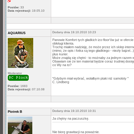
Postów:
33
Data rejestracji:
19.05.10
Dodany dnia 19.10.2010 10:23
AQUARIUS
Panowie Komfort tych gładkich izo-floor'ów już w ofercie
obłsługi klienta.
Trochę miałem nadzieję, że może przez ich sklep interne
(mimo, że opis i fotka są tego gładkiego - niezły bajzel.
plus kurier.
Może znajdą się chętni - to możnaby za jednym razem w
Obawiam sie że ten material będzie coraz trudniej dostę
co Wy na to?
Moderator
"Gdybym miał wybrać, wolałbym ptaki niż samoloty "
C. Lindberg
Postów:
1683
Data rejestracji:
07.10.08
Dodany dnia 19.10.2010 10:31
Piotrek B
Ja chętny na paczuszkę.
Nie biorę grawitacji na poważnie.