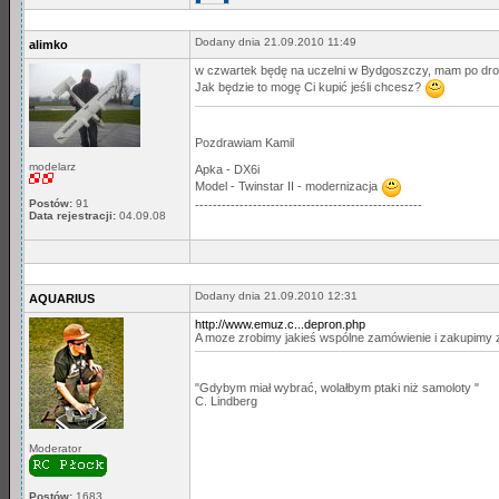
Dodany dnia 21.09.2010 11:49
alimko
w czwartek będę na uczelni w Bydgoszczy, mam po 
Jak będzie to mogę Ci kupić jeśli chcesz?
Pozdrawiam Kamil
modelarz
Apka - DX6i
Model - Twinstar II - modernizacja
Postów:
91
---------------------------------------------------
Data rejestracji:
04.09.08
Dodany dnia 21.09.2010 12:31
AQUARIUS
http://www.emuz.c...depron.php
A moze zrobimy jakieś wspólne zamówienie i zakupimy z 
"Gdybym miał wybrać, wolałbym ptaki niż samoloty "
C. Lindberg
Moderator
Postów:
1683