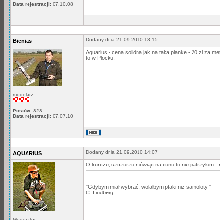
Data rejestracji:
07.10.08
Dodany dnia 21.09.2010 13:15
Bienias
Aquarius - cena solidna jak na taka pianke - 20 zl za
to w Plocku.
modelarz
Postów:
323
Data rejestracji:
07.07.10
Dodany dnia 21.09.2010 14:07
AQUARIUS
O kurcze, szczerze mówiąc na cene to nie patrzyłem - 
"Gdybym miał wybrać, wolałbym ptaki niż samoloty "
C. Lindberg
Moderator