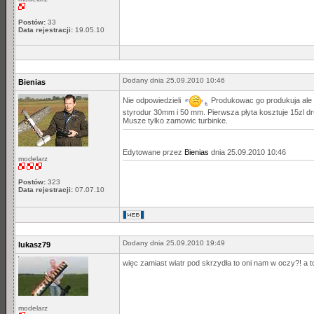
Postów:
33
Data rejestracji:
19.05.10
Dodany dnia 25.09.2010 10:46
Bienias
Nie odpowiedzieli
Produkowac go produkuja ale tr
styrodur 30mm i 50 mm. Pierwsza płyta kosztuje 15zl dr
Musze tylko zamowic turbinke.
Edytowane przez
Bienias
dnia 25.09.2010 10:46
modelarz
Postów:
323
Data rejestracji:
07.07.10
Dodany dnia 25.09.2010 19:49
lukasz79
więc zamiast wiatr pod skrzydła to oni nam w oczy?! a t
modelarz