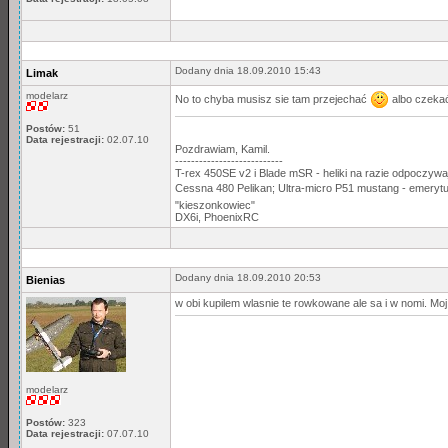
Dodany dnia 18.09.2010 15:43
Limak
modelarz
No to chyba musisz sie tam przejechać
albo czekać
Postów:
51
Data rejestracji:
02.07.10
Pozdrawiam, Kamil.
---------------------------
T-rex 450SE v2 i Blade mSR - heliki na razie odpoczywaj
Cessna 480 Pelikan; Ultra-micro P51 mustang - emeryt
"kieszonkowiec"
DX6i, PhoenixRC
Dodany dnia 18.09.2010 20:53
Bienias
w obi kupilem wlasnie te rowkowane ale sa i w nomi. Moj ulu
modelarz
Postów:
323
Data rejestracji:
07.07.10