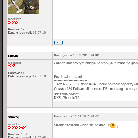
modelarz
Postów:
323
Data rejestracji:
07.07.10
Dodany dnia 18.09.2010 14:32
Limak
modelarz
Zobacz moze w tym sklepie Schron (linka masz na głown
Postów:
51
Data rejestracji:
02.07.10
Pozdrawiam, Kamil.
---------------------------
T-rex 450SE v2 i Blade mSR - heliki na razie odpoczywaj
Cessna 480 Pelikan; Ultra-micro P51 mustang - emeryt
"kieszonkowiec"
DX6i, PhoenixRC
Dodany dnia 18.09.2010 14:42
stawoj
modelarz
Stronie "schronu widać się dostało
Postów:
1300
Data rejestracji:
18.05.08