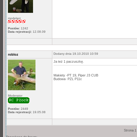
modelarz
Postów:
1242
Data rejestracji:
12.08.09
Dodany dnia 19.10.2010 10:59
robloz
Ja też 1 paczuszkę.
Makiety -PT 19, Piper J3 CUB
Budowa- PZL P11c
Moderator
Postów:
2449
Data rejestracji:
19.05.08
Strona 1
Przeskocz do forum: