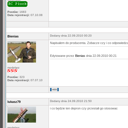
Postów:
1683
Data rejestracji:
07.10.08
Dodany dnia 22.09.2010 00:20
Bienias
Napisalem do producenta. Zobacze czy i co odpowiedza
Edytowane przez
Bienias
dnia 22.09.2010 00:21
modelarz
Postów:
323
Data rejestracji:
07.07.10
Dodany dnia 24.09.2010 21:50
lukasz79
i co będzie ten depron czy przestali go stosowac
modelarz