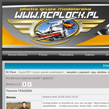
Strona Główna
Forum
Pobieralnia
Galeria
Ar
Zoba
RC Płock
:: Kącik EPP i innych pianek modelarskich ::
wszystko o piankach, typy, obróbka, 
Kto jeszcze czyta ten temat? 1 gość(ci)
Strona 1 z 2:
1
2
Panowie TRAGEDIA
Dodany dnia 18.09.2010 14:22
Bienias
Dzisiaj bylem w Komforcie i juz nie ma plyt "depronowy
wypelnienie... trzeba poszukac innej mety. nomi niema, 