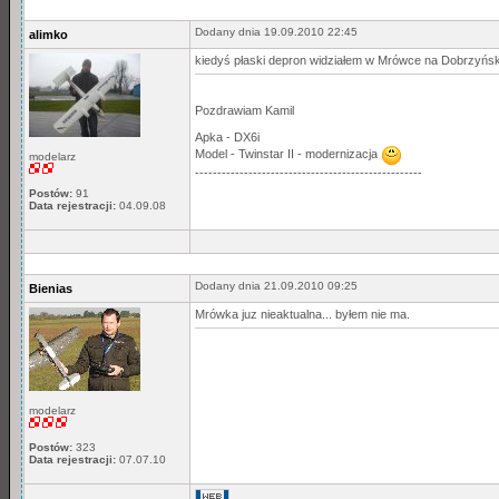
Dodany dnia 19.09.2010 22:45
alimko
kiedyś płaski depron widziałem w Mrówce na Dobrzyński
Pozdrawiam Kamil
Apka - DX6i
Model - Twinstar II - modernizacja
modelarz
---------------------------------------------------
Postów:
91
Data rejestracji:
04.09.08
Dodany dnia 21.09.2010 09:25
Bienias
Mrówka juz nieaktualna... byłem nie ma.
modelarz
Postów:
323
Data rejestracji:
07.07.10