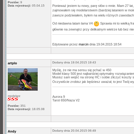
Postów:
9
Data rejestracji:
05.04.15
Ponieważ jestem tu nowy, parę słów o mnie. Mam 27 lat
zajmowałem się modelarstwem (bardziej lataniem w mo
zawsze podziwiałem, byłem na wielu różnych zawodach 
Od niedawna latam lama V4
Sprawia mi to wielką fr
głównie na zewnątrz przy delikatnym wietrze lub bez ni
Edytowane przez
marcin
dnia 19.04.2015 18:54
Dodany dnia 19.04.2015 19:43
artplo
Myślę, że nie ma sensu się pchać w 450
Model klasy 500 jest najbardziej optymalny rozwiązaniem,
Musisz sam wejść na stronę HC i sobie zliczyć koszty 
Oczywiście zrobisz jak będziesz uważał, to jest Twój w
modelarz
Aurora 9
Tarot 650/Naza V2
Postów:
351
Data rejestracji:
18.05.08
Dodany dnia 20.04.2015 06:49
Andy