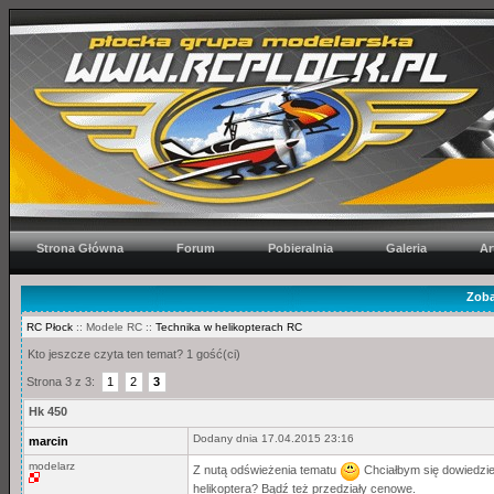
Strona Główna
Forum
Pobieralnia
Galeria
Ar
Zoba
RC Płock
:: Modele RC ::
Technika w helikopterach RC
Kto jeszcze czyta ten temat? 1 gość(ci)
Strona 3 z 3:
1
2
3
Hk 450
Dodany dnia 17.04.2015 23:16
marcin
modelarz
Z nutą odświeżenia tematu
Chciałbym się dowiedzie
helikoptera? Bądź też przedziały cenowe.