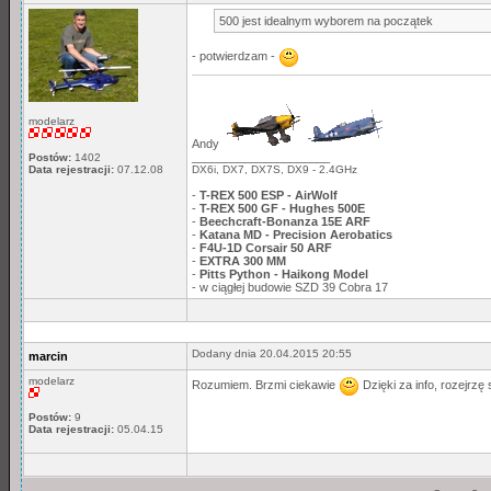
500 jest idealnym wyborem na początek
- potwierdzam -
modelarz
Andy
_____________________
Postów:
1402
DX6i, DX7, DX7S, DX9 - 2.4GHz
Data rejestracji:
07.12.08
-
T-REX 500 ESP - AirWolf
-
T-REX 500 GF - Hughes 500E
-
Beechcraft-Bonanza 15E ARF
-
Katana MD - Precision Aerobatics
-
F4U-1D Corsair 50 ARF
-
EXTRA 300 MM
-
Pitts Python - Haikong Model
- w ciągłej budowie SZD 39 Cobra 17
Dodany dnia 20.04.2015 20:55
marcin
modelarz
Rozumiem. Brzmi ciekawie
Dzięki za info, rozejrzę 
Postów:
9
Data rejestracji:
05.04.15