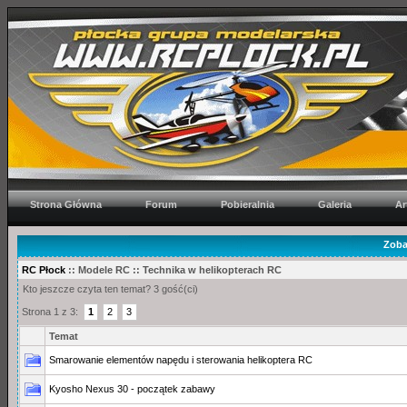
Strona Główna
Forum
Pobieralnia
Galeria
Ar
Zoba
RC Płock
:: Modele RC :: Technika w helikopterach RC
Kto jeszcze czyta ten temat? 3 gość(ci)
Strona 1 z 3:
1
2
3
Temat
Smarowanie elementów napędu i sterowania helikoptera RC
Kyosho Nexus 30 - początek zabawy