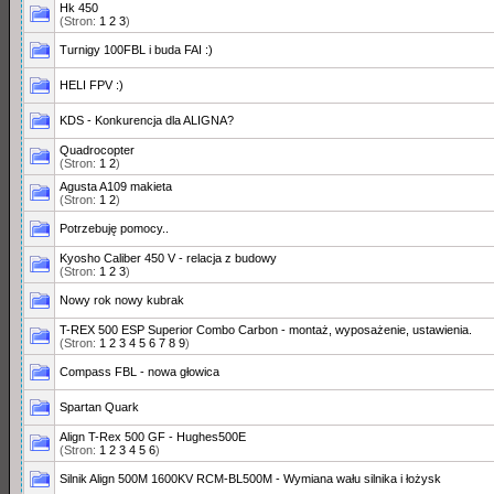
Hk 450
(Stron:
1
2
3
)
Turnigy 100FBL i buda FAI :)
HELI FPV :)
KDS - Konkurencja dla ALIGNA?
Quadrocopter
(Stron:
1
2
)
Agusta A109 makieta
(Stron:
1
2
)
Potrzebuję pomocy..
Kyosho Caliber 450 V - relacja z budowy
(Stron:
1
2
3
)
Nowy rok nowy kubrak
T-REX 500 ESP Superior Combo Carbon - montaż, wyposażenie, ustawienia.
(Stron:
1
2
3
4
5
6
7
8
9
)
Compass FBL - nowa głowica
Spartan Quark
Align T-Rex 500 GF - Hughes500E
(Stron:
1
2
3
4
5
6
)
Silnik Align 500M 1600KV RCM-BL500M - Wymiana wału silnika i łożysk