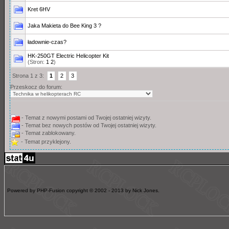
Kret 6HV
Jaka Makieta do Bee King 3 ?
ładownie-czas?
HK-250GT Electric Helicopter Kit
(Stron:
1
2
)
Strona 1 z 3:
1
2
3
Przeskocz do forum:
- Temat z nowymi postami od Twojej ostatniej wizyty.
- Temat bez nowych postów od Twojej ostatniej wizyty.
- Temat zablokowany.
- Temat przyklejony.
Powered by PHP-Fusion copyright © 2002 - 2013 by Nick Jones.