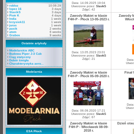
Data: 14.09.2025 19:04
robloz
10:08:29
Utworzone przez:
SlavikS
lopez 16
3 days
Zdjęć: 42
SlavikS
3 days
Piotr K
4 days
Zawody Makiet w klasie
Zawody Ma
India
1 week
F4H-P - Płock 13-05-2023 r.
Włocł
krzysiek11
1 week
juras
1 week
pasik
2 weeks
atom
6 weeks
Grabos
9 weeks
Ostatnie artykuły
Modelarskie ABC
Data: 13.05.2023 23:01
Budowa Piper J-3 Cub
Utworzone przez:
SlavikS
Ciąg statyczny
Zdjęć: 21
Data
Dobór śmigła
Utwor
Charakterystyka aero...
Modelarnia
Zawody Makiet w klasie
Finał
F4H-P - Płock 05-09-2020 r.
Data
Utwor
Data: 06.09.2020 17:21
Utworzone przez:
SlavikS
Zdjęć: 67
Zawody Makiet w klasie
Dzień otwa
F4H-P - Włocławek 08-09-
2018 r.
ESA Płock