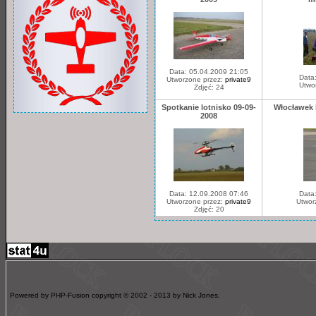
Data: 05.04.2009 21:05
Data
Utworzone przez:
private9
Utwo
Zdjęć: 24
Spotkanie lotnisko 09-09-
Włocławek 
2008
Data: 12.09.2008 07:46
Data
Utworzone przez:
private9
Utwor
Zdjęć: 20
Powered by PHP-Fusion copyright © 2002 - 2013 by Nick Jones.