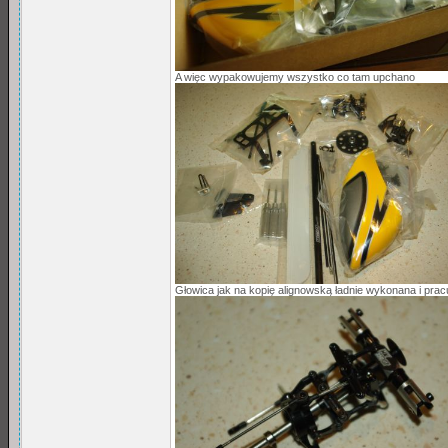
A więc wypakowujemy wszystko co tam upchano
Głowica jak na kopię alignowską ładnie wykonana i pra