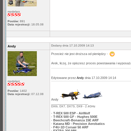
modelarz
Postów:
891
Data rejestracji:
18.05.08
Dodany dnia 17.10.2009 14:13
Andy
Przecież nie jest droższa od pieniędzy -
Arek, liczę, że opiszesz proces powstawania i wyposaż
Edytowane przez
Andy
dnia 17.10.2009 14:14
modelarz
Postów:
1402
Data rejestracji:
07.12.08
Andy
_____________________
DX6i, DX7, DX7S, DX9 - 2.4GHz
-
T-REX 500 ESP - AirWolf
-
T-REX 500 GF - Hughes 500E
-
Beechcraft-Bonanza 15E ARF
-
Katana MD - Precision Aerobatics
-
F4U-1D Corsair 50 ARF
-
EXTRA 300 MM