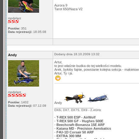
Aurora 9
Tarot 650/Naza V2
modelarz
Postów:
351
Data rejestracji:
18.05.08
Dodany dnia 18.10.2009 13:32
Andy
Artur,
to jest właśnie budka do tej wielkości modelu.
Arek, byłoby fajnie, powstanie kolejna sekcja - makietow
Artur, Ty i ja.
modelarz
Postów:
1402
Andy
Data rejestracji:
07.12.08
_____________________
DX6i, DX7, DX7S, DX9 - 2.4GHz
-
T-REX 500 ESP - AirWolf
-
T-REX 500 GF - Hughes 500E
-
Beechcraft-Bonanza 15E ARF
-
Katana MD - Precision Aerobatics
-
F4U-1D Corsair 50 ARF
-
EXTRA 300 MM