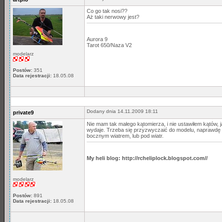
Co go tak nosi??
Aż taki nerwowy jest?
Aurora 9
Tarot 650/Naza V2
modelarz
Postów:
351
Data rejestracji:
18.05.08
Dodany dnia 14.11.2009 18:11
private9
Nie mam tak małego kątomierza, i nie ustawiłem kątów, ja
wydaje. Trzeba się przyzwyczaić do modelu, naprawdę t
bocznym wiatrem, lub pod wiatr.
My heli blog: http://rcheliplock.blogspot.com//
modelarz
Postów:
891
Data rejestracji:
18.05.08