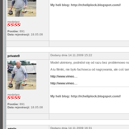
My heli blog: http://rcheliplock.blogspot.com//
modelarz
Postów:
891
Data rejestracji:
18.05.08
Dodany dnia 14.11.2009 15:22
private9
Model ulotniony, podniósł się od razu bez problemowo n
A tu filmiki, nie było fachowca od nagrywania, ale coś ta
http://www.vimeo....
http://www.vimeo....
modelarz
My heli blog: http://rcheliplock.blogspot.com//
Postów:
891
Data rejestracji:
18.05.08
Dodany dnia 14.11.2009 16:31
artplo