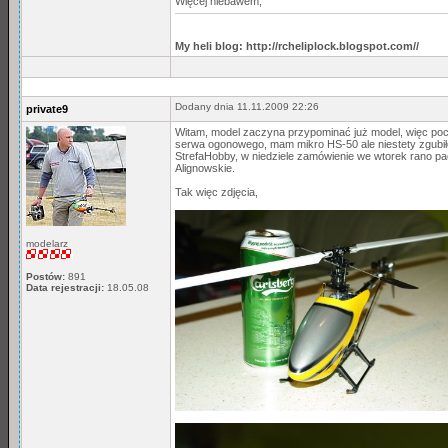
Więcej niebawem,
My heli blog: http://rcheliplock.blogspot.com//
Dodany dnia 11.11.2009 22:26
private9
Witam, model zaczyna przypominać już model, więc pochw
serwa ogonowego, mam mikro HS-50 ale niestety zgubił
StrefaHobby, w niedziele zamówienie we wtorek rano p
Alignowskie.
Tak więc zdjęcia,
modelarz
Postów:
891
Data rejestracji:
18.05.08