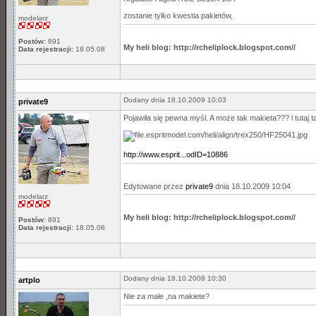
zostanie tylko kwestia pakietów,
modelarz
Postów:
891
My heli blog: http://rcheliplock.blogspot.com//
Data rejestracji:
18.05.08
Dodany dnia 18.10.2009 10:03
private9
Pojawiła się pewna myśl. A może tak makieta??? i tutaj 
http://www.esprit...odID=10886
Edytowane przez
private9
dnia 18.10.2009 10:04
modelarz
My heli blog: http://rcheliplock.blogspot.com//
Postów:
891
Data rejestracji:
18.05.08
Dodany dnia 18.10.2009 10:30
artplo
Nie za małe ,na makiete?