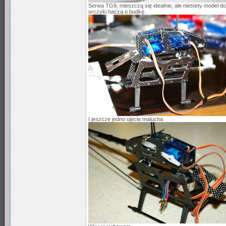
Serwa TG9, mieszczą się idealnie, ale niestety model 
orczyki haczą o budkę.
I jeszcze jedno ujęcię malucha