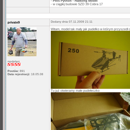
-
Pitts Python - Haikong Model
- w ciągłej budowie SZD 39 Cobra 17
Dodany dnia 07.11.2009 21:11
private9
Witam, model tak mały jak pudełko w którym przyszedł 
modelarz
Postów:
891
Data rejestracji:
18.05.08
Tu już otwieramy małe pudełeczko