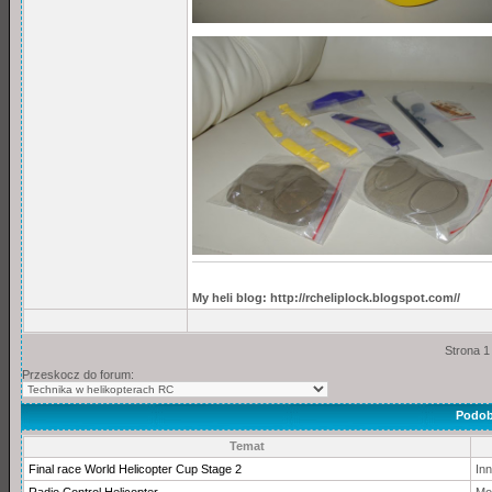
My heli blog: http://rcheliplock.blogspot.com//
Strona 1
Przeskocz do forum:
Podob
Temat
Final race World Helicopter Cup Stage 2
In