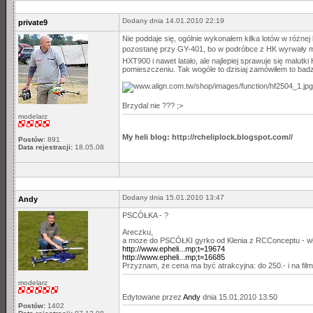
Dodany dnia 14.01.2010 22:19
private9
Nie poddaje się, ogólnie wykonałem kilka lotów w różnej 
pozostanę przy GY-401, bo w podróbce z HK wyrwały mi 
HXT900 i nawet latało, ale najlepiej sprawuje się malut
pomieszczeniu. Tak wogóle to dzisiaj zamówiłem to badz
Brzydal nie ??? ;>
modelarz
My heli blog: http://rcheliplock.blogspot.com//
Postów:
891
Data rejestracji:
18.05.08
Dodany dnia 15.01.2010 13:47
Andy
PSCÓŁKA - ?
Areczku,
a moze do PSCÓŁKI gyrko od Klenia z RCConceptu - wła
http://www.epheli...mp;t=19674
http://www.epheli...mp;t=16685
Przyznam, że cena ma być atrakcyjna: do 250.- i na film
modelarz
Edytowane przez
Andy
dnia 15.01.2010 13:50
Postów:
1402