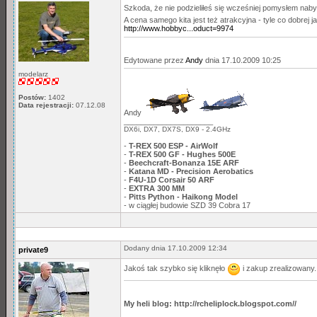
Szkoda, że nie podzieliłeś się wcześniej pomysłem nab
A cena samego kita jest też atrakcyjna - tyle co dobrej
http://www.hobbyc...oduct=9974
Edytowane przez
Andy
dnia 17.10.2009 10:25
modelarz
Postów:
1402
Data rejestracji:
07.12.08
Andy
_____________________
DX6i, DX7, DX7S, DX9 - 2.4GHz
-
T-REX 500 ESP - AirWolf
-
T-REX 500 GF - Hughes 500E
-
Beechcraft-Bonanza 15E ARF
-
Katana MD - Precision Aerobatics
-
F4U-1D Corsair 50 ARF
-
EXTRA 300 MM
-
Pitts Python - Haikong Model
- w ciągłej budowie SZD 39 Cobra 17
Dodany dnia 17.10.2009 12:34
private9
Jakoś tak szybko się kliknęło
i zakup zrealizowany. 
My heli blog: http://rcheliplock.blogspot.com//