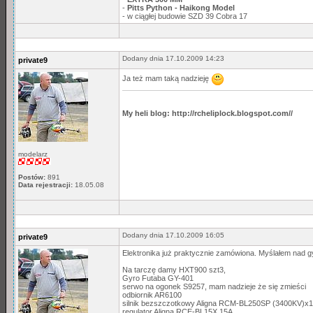
-
Pitts Python - Haikong Model
- w ciągłej budowie SZD 39 Cobra 17
Dodany dnia 17.10.2009 14:23
private9
Ja też mam taką nadzieję
My heli blog: http://rcheliplock.blogspot.com//
modelarz
Postów:
891
Data rejestracji:
18.05.08
Dodany dnia 17.10.2009 16:05
private9
Elektronika już praktycznie zamówiona. Myślałem nad gy
Na tarczę damy HXT900 szt3,
Gyro Futaba GY-401
serwo na ogonek S9257, mam nadzieje że się zmieści
odbiornik AR6100
silnik bezszczotkowy Aligna RCM-BL250SP (3400KV)x1
regulator Aligna RCE-BL15X 15A