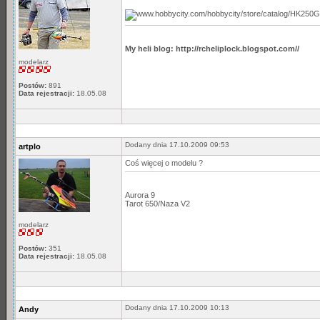
My heli blog: http://rcheliplock.blogspot.com//
modelarz
Postów:
891
Data rejestracji:
18.05.08
Dodany dnia 17.10.2009 09:53
artplo
Coś więcej o modelu ?
Aurora 9
Tarot 650/Naza V2
modelarz
Postów:
351
Data rejestracji:
18.05.08
Dodany dnia 17.10.2009 10:13
Andy