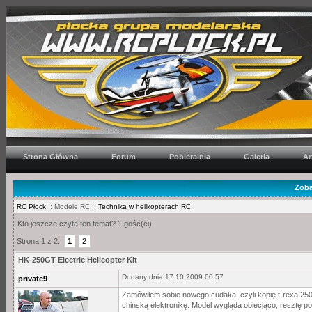
Strona Główna
Forum
Pobieralnia
Galeria
Ar
Zoba
RC Płock
:: Modele RC ::
Technika w helikopterach RC
Kto jeszcze czyta ten temat? 1 gość(ci)
Strona 1 z 2:
1
2
HK-250GT Electric Helicopter Kit
Dodany dnia 17.10.2009 00:57
private9
Zamówiłem sobie nowego cudaka, czyli kopię t-rexa 250,
chinską elektronikę. Model wygląda obiecjąco, resztę p