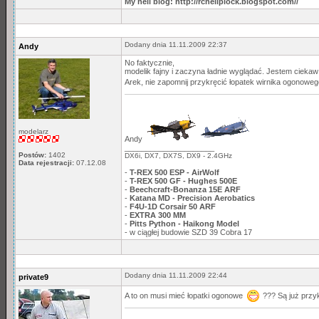
My heli blog: http://rcheliplock.blogspot.com//
Dodany dnia 11.11.2009 22:37
Andy
No faktycznie,
modelik fajny i zaczyna ładnie wyglądać. Jestem ciekaw
Arek, nie zapomnij przykręcić łopatek wirnika ogonoweg
modelarz
Andy
_____________________
Postów:
1402
DX6i, DX7, DX7S, DX9 - 2.4GHz
Data rejestracji:
07.12.08
-
T-REX 500 ESP - AirWolf
-
T-REX 500 GF - Hughes 500E
-
Beechcraft-Bonanza 15E ARF
-
Katana MD - Precision Aerobatics
-
F4U-1D Corsair 50 ARF
-
EXTRA 300 MM
-
Pitts Python - Haikong Model
- w ciągłej budowie SZD 39 Cobra 17
Dodany dnia 11.11.2009 22:44
private9
A to on musi mieć łopatki ogonowe
??? Są już przy