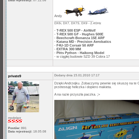
Data rejestracji:
07.12.08
Andy
_____________________
DX6i, DX7, DX7S, DX9 - 2.4GHz
-
T-REX 500 ESP - AirWolf
-
T-REX 500 GF - Hughes 500E
-
Beechcraft-Bonanza 15E ARF
-
Katana MD - Precision Aerobatics
-
F4U-1D Corsair 50 ARF
-
EXTRA 300 MM
-
Pitts Python - Haikong Model
- w ciągłej budowie SZD 39 Cobra 17
Dodany dnia 15.01.2010 17:17
private9
Dzięki Andrzejku. Zobaczymy pewnie się skuszę na te Gy
przetestuję heliczka i dopiero makieta.
A na razie przyszła paczka. ;>
modelarz
Postów:
891
Data rejestracji:
18.05.08