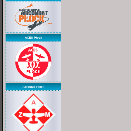
ACES Płock
Aeroklub Płock