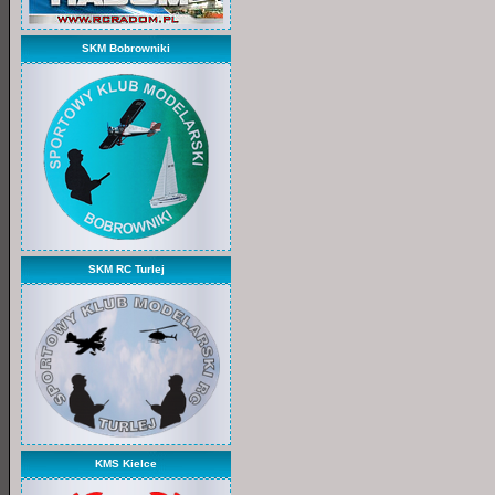
SKM Bobrowniki
SKM RC Turlej
KMS Kielce