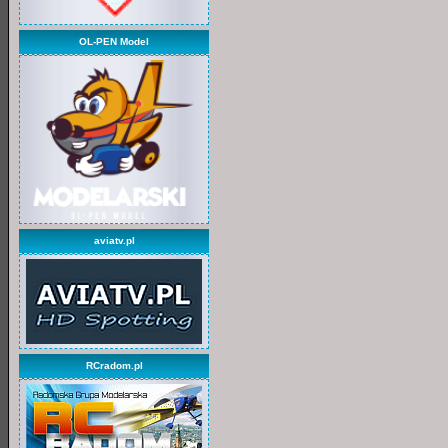
OL-PEN Model
aviatv.pl
RCradom.pl