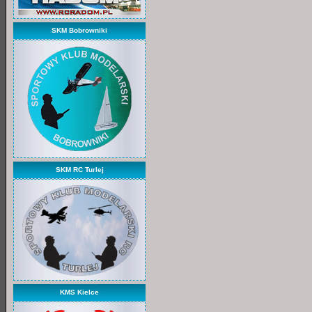
SKM Bobrowniki
SKM RC Turlej
KMS Kielce