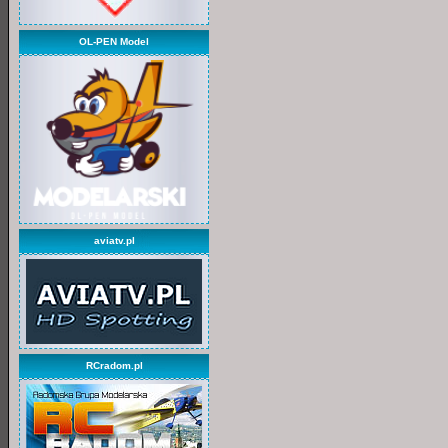
OL-PEN Model
aviatv.pl
RCradom.pl