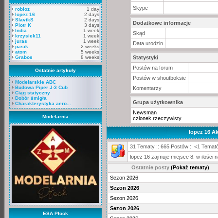
Skype
robloz
1 day
lopez 16
2 days
SlavikS
2 days
Dodatkowe informacje
Piotr K
3 days
India
1 week
Skąd
krzysiek11
1 week
juras
1 week
Data urodzin
pasik
2 weeks
atom
5 weeks
Grabos
8 weeks
Statystyki
Postów na forum
Ostatnie artykuły
Postów w shoutboksie
Modelarskie ABC
Budowa Piper J-3 Cub
Komentarzy
Ciąg statyczny
Dobór śmigła
Grupa użytkownika
Charakterystyka aero...
Newsman
Modelarnia
członek rzeczywisty
lopez 16 A
31 Tematy :: 665 Postów :: <1 Temató
lopez 16 zajmuje miejsce 8. w ilośc
Ostatnie posty
(Pokaż tematy)
Sezon 2026
Sezon 2026
Sezon 2026
Sezon 2026
ESA Płock