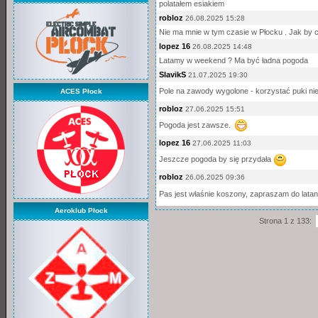
polatałem esiakiem
robloz
26.08.2025 15:28
Nie ma mnie w tym czasie w Płocku . Jak by co
lopez 16
26.08.2025 14:48
Latamy w weekend ? Ma być ładna pogoda
SlavikS
21.07.2025 19:30
Pole na zawody wygolone - korzystać puki ni
ACES Płock
robloz
27.06.2025 15:51
Pogoda jest zawsze.
lopez 16
27.06.2025 11:03
Jeszcze pogoda by się przydała
robloz
26.06.2025 09:36
Pas jest właśnie koszony, zapraszam do latan
Aeroklub Płock
Strona 1 z 133: