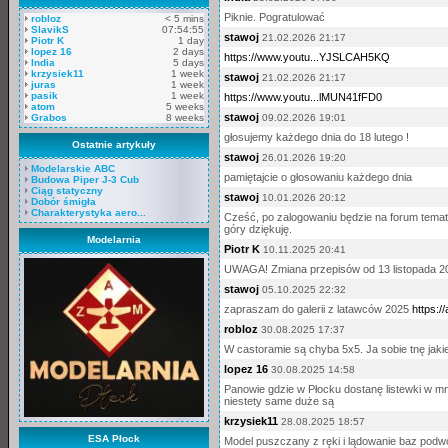
Piknie. Pogratulować
robloz
< 5 mins
SlavikS
07:54:55
stawoj
21.02.2026 21:17
Piotr K
1 day
lopez 16
2 days
https://www.youtu...YJSLCAH5KQ
India
5 days
krzysiek11
1 week
stawoj
21.02.2026 21:17
juras
1 week
pasik
1 week
https://www.youtu...lMUN41fFD0
atom
5 weeks
stawoj
Grabos
8 weeks
09.02.2026 19:01
głosujemy każdego dnia do 18 lutego !
Ostatnie artykuły
stawoj
26.01.2026 19:20
Modelarskie ABC
pamiętajcie o głosowaniu każdego dnia
Budowa Piper J-3 Cub
Ciąg statyczny
stawoj
10.01.2026 20:12
Dobór śmigła
Charakterystyka aero...
Cześć, po zalogowaniu będzie na forum temat 
góry dziękuję.
Modelarnia
Piotr K
10.11.2025 20:41
UWAGA! Zmiana przepisów od 13 listopada 
stawoj
05.10.2025 22:32
zapraszam do galerii z latawców 2025
https://
robloz
30.08.2025 17:37
W castoramie są chyba 5x5. Ja sobie tnę jaki
lopez 16
30.08.2025 14:58
Panowie gdzie w Płocku dostanę listewki w mn
niestety same duże są
krzysiek11
28.08.2025 18:57
ESA Płock
Model puszczany z ręki i lądowanie baz podwo