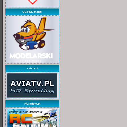
OL-PEN Model
aviatv.pl
RCradom.pl