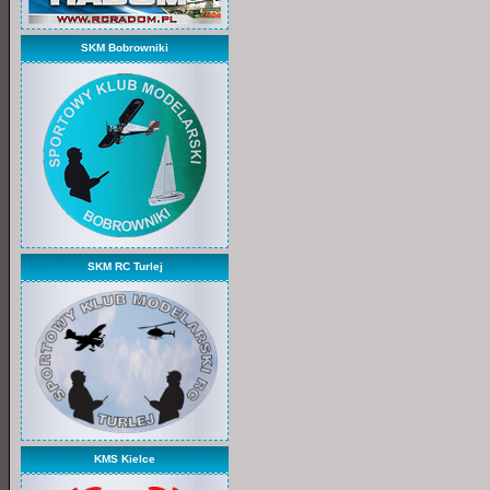
SKM Bobrowniki
SKM RC Turlej
KMS Kielce