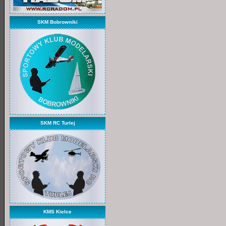
SKM Bobrowniki
SKM RC Turlej
KMS Kielce