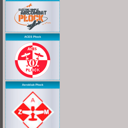
ACES Płock
Aeroklub Płock