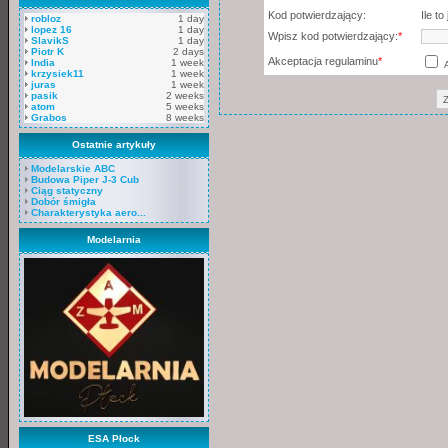
Kod potwierdzający:
Ile to
robloz
1 day
lopez 16
1 day
Wpisz kod potwierdzający:
*
SlavikS
1 day
Piotr K
2 days
Akceptacja regulaminu
*
India
1 week
krzysiek11
1 week
juras
1 week
pasik
2 weeks
atom
5 weeks
Grabos
8 weeks
Ostatnie artykuły
Modelarskie ABC
Budowa Piper J-3 Cub
Ciąg statyczny
Dobór śmigła
Charakterystyka aero...
Modelarnia
ESA Płock