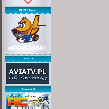
OL-PEN Model
aviatv.pl
RCradom.pl