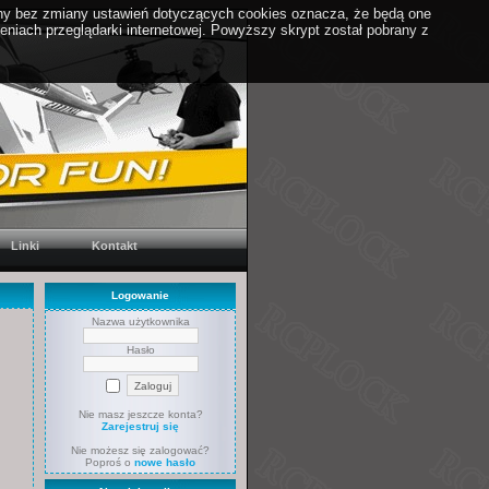
yny bez zmiany ustawień dotyczących cookies oznacza, że będą one
iach przeglądarki internetowej. Powyższy skrypt został pobrany z
Linki
Kontakt
Logowanie
Nazwa użytkownika
Hasło
Nie masz jeszcze konta?
Zarejestruj się
Nie możesz się zalogować?
Poproś o
nowe hasło