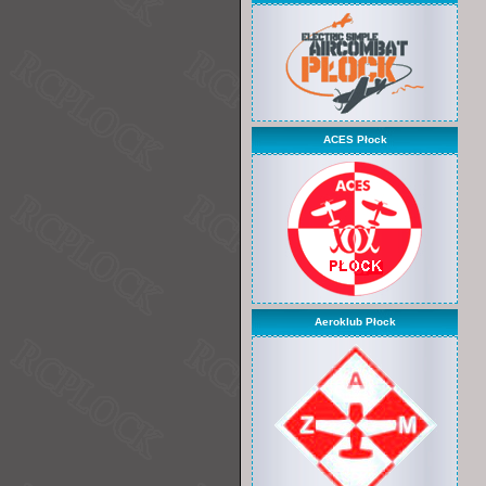
ACES Płock
Aeroklub Płock