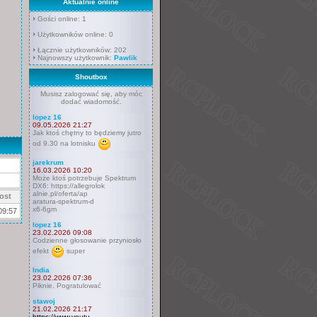
Aktualnie online
Gości online: 1
Użytkowników online: 0
Łącznie użytkowników: 202
Najnowszy użytkownik:
Pawlik
Shoutbox
Musisz zalogować się, aby móc
dodać wiadomość.
lopez 16
09.05.2026 21:27
Jak ktoś chętny to będziemy jutro
od 9.30 na lotnisku
jarekrum
16.03.2026 10:20
Może ktoś potrzebuje Spektrum
DX6: https://allegrolok
alnie.pl/oferta/ap
ost
aratura-spektrum-d
x6-6gm
09:57
lopez 16
23.02.2026 09:08
Codzienne głosowanie przyniosło
efekt
super
India
23.02.2026 07:36
Piknie. Pogratulować
stawoj
21.02.2026 21:17
https://www.youtu.