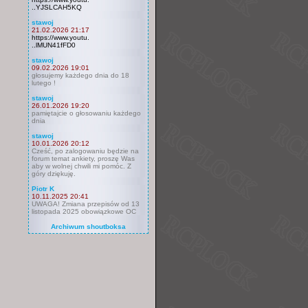
..YJSLCAH5KQ
stawoj
21.02.2026 21:17
https://www.youtu.
..lMUN41fFD0
stawoj
09.02.2026 19:01
głosujemy każdego dnia do 18
lutego !
stawoj
26.01.2026 19:20
pamiętajcie o głosowaniu każdego
dnia
stawoj
10.01.2026 20:12
Cześć, po zalogowaniu będzie na
forum temat ankiety, proszę Was
aby w wolnej chwili mi pomóc. Z
góry dziękuję.
Piotr K
10.11.2025 20:41
UWAGA! Zmiana przepisów od 13
listopada 2025 obowiązkowe OC
Archiwum shoutboksa