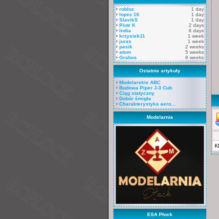
robloz
1 day
lopez 16
1 day
SlavikS
1 day
Piotr K
2 days
India
6 days
krzysiek11
1 week
juras
1 week
pasik
2 weeks
atom
5 weeks
Grabos
8 weeks
Ostatnie artykuły
Modelarskie ABC
Budowa Piper J-3 Cub
Ciąg statyczny
Dobór śmigła
Charakterystyka aero...
Modelarnia
K
ESA Płock