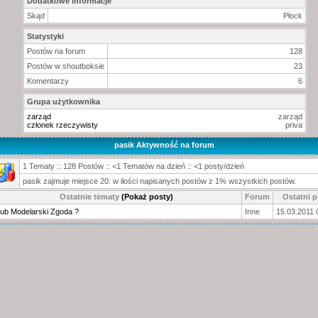
Dodatkowe informacje
Skąd
Płock
Statystyki
Postów na forum
128
Postów w shoutboksie
23
Komentarzy
6
Grupa użytkownika
zarząd
zarząd
członek rzeczywisty
priva
pasik Aktywność na forum
1 Tematy :: 128 Postów :: <1 Tematów na dzień :: <1 posty/dzień
pasik zajmuje miejsce 20. w ilości napisanych postów z 1% wszystkich postów.
Ostatnie tematy
(Pokaż posty)
Forum
Ostatni p
lub Modelarski Zgoda ?
Inne
15.03.2011 