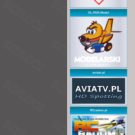
OL-PEN Model
aviatv.pl
RCradom.pl