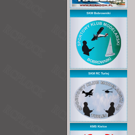
SKM Bobrowniki
SKM RC Turlej
KMS Kielce