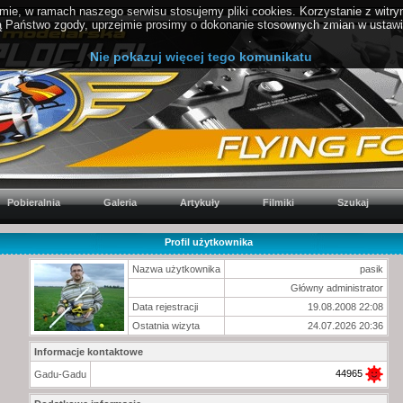
ie, w ramach naszego serwisu stosujemy pliki cookies. Korzystanie z witr
Państwo zgody, uprzejmie prosimy o dokonanie stosownych zmian w ustawien
PolitykaCookies.pl
.
Nie pokazuj więcej tego komunikatu
Pobieralnia
Galeria
Artykuły
Filmiki
Szukaj
Profil użytkownika
Nazwa użytkownika
pasik
Główny administrator
Data rejestracji
19.08.2008 22:08
Ostatnia wizyta
24.07.2026 20:36
Informacje kontaktowe
44965
Gadu-Gadu