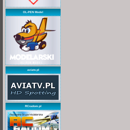
OL-PEN Model
aviatv.pl
RCradom.pl