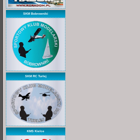
SKM Bobrowniki
SKM RC Turlej
KMS Kielce