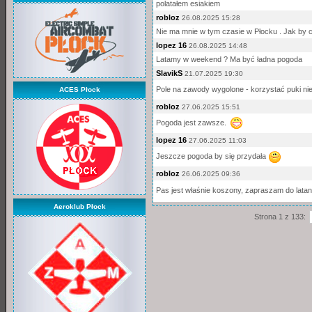
polatałem esiakiem
robloz
26.08.2025 15:28
Nie ma mnie w tym czasie w Płocku . Jak by co
lopez 16
26.08.2025 14:48
Latamy w weekend ? Ma być ładna pogoda
SlavikS
21.07.2025 19:30
Pole na zawody wygolone - korzystać puki ni
ACES Płock
robloz
27.06.2025 15:51
Pogoda jest zawsze.
lopez 16
27.06.2025 11:03
Jeszcze pogoda by się przydała
robloz
26.06.2025 09:36
Pas jest właśnie koszony, zapraszam do latan
Aeroklub Płock
Strona 1 z 133: