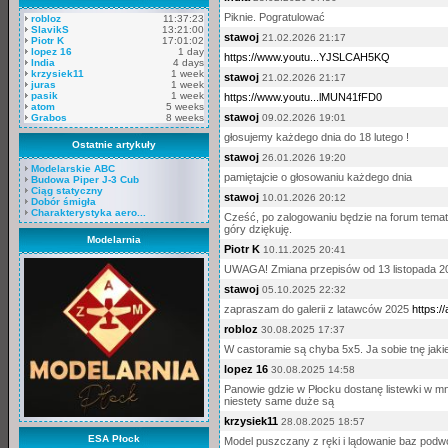
Piknie. Pogratulować
robloz
11:37:23
SlavikS
13:21:00
stawoj
21.02.2026 21:17
Piotr K
17:01:02
lopez 16
1 day
https://www.youtu...YJSLCAH5KQ
India
4 days
krzysiek11
1 week
stawoj
21.02.2026 21:17
juras
1 week
pasik
1 week
https://www.youtu...lMUN41fFD0
atom
5 weeks
stawoj
Grabos
8 weeks
09.02.2026 19:01
głosujemy każdego dnia do 18 lutego !
Ostatnie artykuły
stawoj
26.01.2026 19:20
Modelarskie ABC
pamiętajcie o głosowaniu każdego dnia
Budowa Piper J-3 Cub
Ciąg statyczny
stawoj
10.01.2026 20:12
Dobór śmigła
Charakterystyka aero...
Cześć, po zalogowaniu będzie na forum temat 
góry dziękuję.
Modelarnia
Piotr K
10.11.2025 20:41
UWAGA! Zmiana przepisów od 13 listopada 
stawoj
05.10.2025 22:32
zapraszam do galerii z latawców 2025
https://
robloz
30.08.2025 17:37
W castoramie są chyba 5x5. Ja sobie tnę jaki
lopez 16
30.08.2025 14:58
Panowie gdzie w Płocku dostanę listewki w mn
niestety same duże są
krzysiek11
28.08.2025 18:57
ESA Płock
Model puszczany z ręki i lądowanie baz podwo